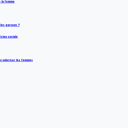
de la femme
t les garçons ?
ésion sociale
ux valoriser les femmes