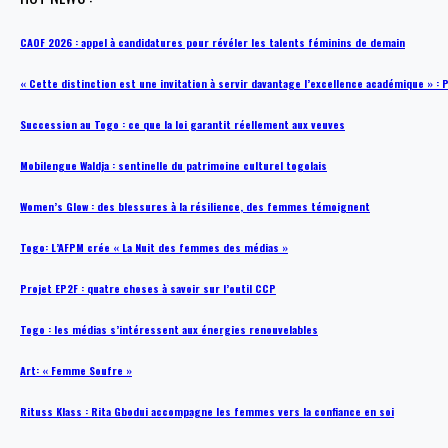
CAOF 2026 : appel à candidatures pour révéler les talents féminins de demain
« Cette distinction est une invitation à servir davantage l’excellence académique »
Succession au Togo : ce que la loi garantit réellement aux veuves
Mobilengue Waldja : sentinelle du patrimoine culturel togolais
Women’s Glow : des blessures à la résilience, des femmes témoignent
Togo: L’AFPM crée « La Nuit des femmes des médias »
Projet EP2F : quatre choses à savoir sur l’outil CCP
Togo : les médias s’intéressent aux énergies renouvelables
Art: « Femme Soufre »
Rituss Klass : Rita Gbodui accompagne les femmes vers la confiance en soi