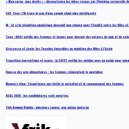
« Mon corps, mes droits » : déconstruire les idées reçues sur l’hygiène corporelle 
CILT Togo: l’IA trace la voie d’une supply chain plus intelligente
IA : et si la révolution numérique devenait une chance pour l’égalité entre les filles e
Togo : ADCF outille des femmes et jeunes pour devenir des acteurs de paix et de coh
Grossesse et école: les Togolais favorables au maintien des filles à l’école
Transition énergétique et genre : la COFET outille les médias avec un guide pour mie
Hausse des prix alimentaires : les femmes réinventent le quotidien
Women’s Glow : l’expérience qui révèle le potentiel et le rayonnement des femmes
ACGL 2026 : les candidatures sont ouvertes
Tèlé Ayawavi Djahlin : plusieurs rayons, une même lanterne