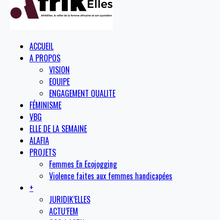
ACCUEIL
A PROPOS
VISION
EQUIPE
ENGAGEMENT QUALITE
FÉMINISME
VBG
ELLE DE LA SEMAINE
ALAFIA
PROJETS
Femmes En Ecojogging
Violence faites aux femmes handicapées
+
JURIDIK’ELLES
ACTU’FEM