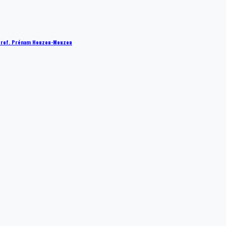
 : Prof. Prénam Houzou-Mouzou