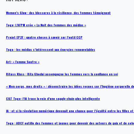
Women’s Glow : des blessures à la résilience, des femmes témoignent
Togo: L’AFPM crée « La Nuit des femmes des médias »
Projet EP2F : quatre choses à savoir sur l’outil CCP
Togo : les médias s’intéressent aux énergies renouvelables
Art: « Femme Soufre »
Rituss Klass : Rita Gbodui accompagne les femmes vers la confiance en soi
« Mon corps, mes droits » : déconstruire les idées reçues sur l’hygiène corporelle 
CILT Togo: l’IA trace la voie d’une supply chain plus intelligente
IA : et si la révolution numérique devenait une chance pour l’égalité entre les filles e
Togo : ADCF outille des femmes et jeunes pour devenir des acteurs de paix et de coh