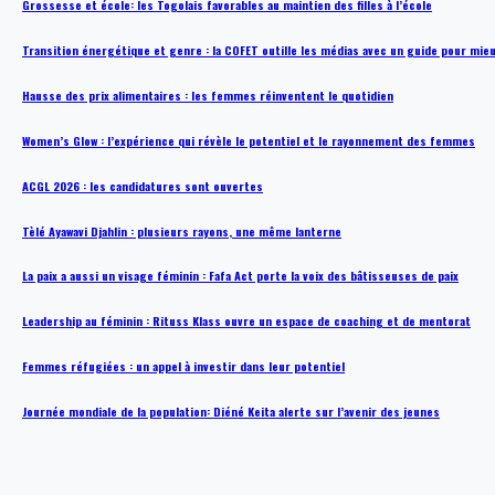
Grossesse et école: les Togolais favorables au maintien des filles à l’école
Transition énergétique et genre : la COFET outille les médias avec un guide pour mie
Hausse des prix alimentaires : les femmes réinventent le quotidien
Women’s Glow : l’expérience qui révèle le potentiel et le rayonnement des femmes
ACGL 2026 : les candidatures sont ouvertes
Tèlé Ayawavi Djahlin : plusieurs rayons, une même lanterne
La paix a aussi un visage féminin : Fafa Act porte la voix des bâtisseuses de paix
Leadership au féminin : Rituss Klass ouvre un espace de coaching et de mentorat
Femmes réfugiées : un appel à investir dans leur potentiel
Journée mondiale de la population: Diéné Keita alerte sur l’avenir des jeunes