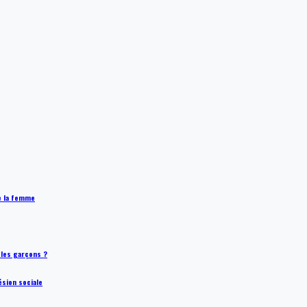
de la femme
t les garçons ?
ésion sociale