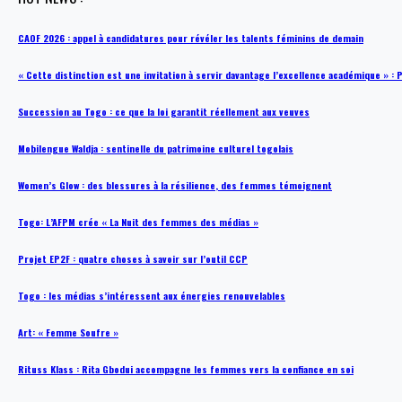
CAOF 2026 : appel à candidatures pour révéler les talents féminins de demain
« Cette distinction est une invitation à servir davantage l’excellence académique »
Succession au Togo : ce que la loi garantit réellement aux veuves
Mobilengue Waldja : sentinelle du patrimoine culturel togolais
Women’s Glow : des blessures à la résilience, des femmes témoignent
Togo: L’AFPM crée « La Nuit des femmes des médias »
Projet EP2F : quatre choses à savoir sur l’outil CCP
Togo : les médias s’intéressent aux énergies renouvelables
Art: « Femme Soufre »
Rituss Klass : Rita Gbodui accompagne les femmes vers la confiance en soi