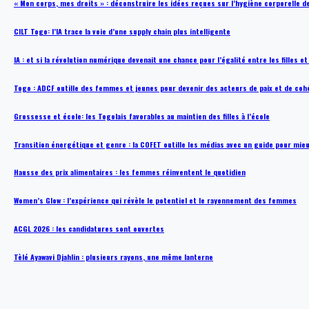
« Mon corps, mes droits » : déconstruire les idées reçues sur l’hygiène corporelle 
CILT Togo: l’IA trace la voie d’une supply chain plus intelligente
IA : et si la révolution numérique devenait une chance pour l’égalité entre les filles e
Togo : ADCF outille des femmes et jeunes pour devenir des acteurs de paix et de coh
Grossesse et école: les Togolais favorables au maintien des filles à l’école
Transition énergétique et genre : la COFET outille les médias avec un guide pour mie
Hausse des prix alimentaires : les femmes réinventent le quotidien
Women’s Glow : l’expérience qui révèle le potentiel et le rayonnement des femmes
ACGL 2026 : les candidatures sont ouvertes
Tèlé Ayawavi Djahlin : plusieurs rayons, une même lanterne