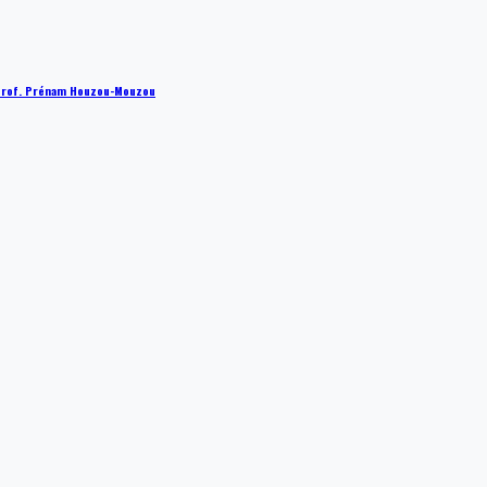
 : Prof. Prénam Houzou-Mouzou