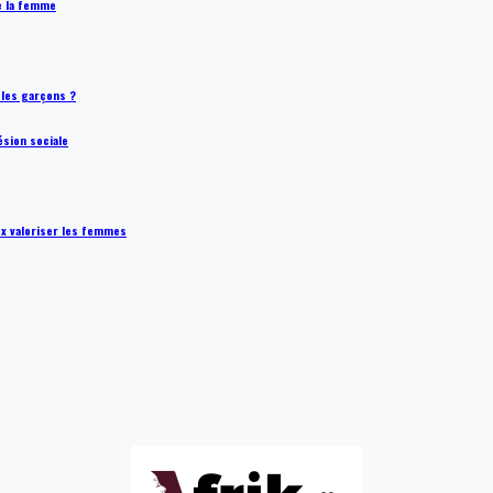
de la femme
t les garçons ?
ésion sociale
ux valoriser les femmes