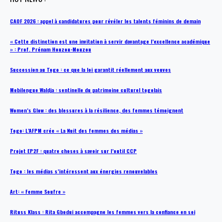
CAOF 2026 : appel à candidatures pour révéler les talents féminins de demain
« Cette distinction est une invitation à servir davantage l’excellence académique
» : Prof. Prénam Houzou-Mouzou
Succession au Togo : ce que la loi garantit réellement aux veuves
Mobilengue Waldja : sentinelle du patrimoine culturel togolais
Women’s Glow : des blessures à la résilience, des femmes témoignent
Togo: L’AFPM crée « La Nuit des femmes des médias »
Projet EP2F : quatre choses à savoir sur l’outil CCP
Togo : les médias s’intéressent aux énergies renouvelables
Art: « Femme Soufre »
Rituss Klass : Rita Gbodui accompagne les femmes vers la confiance en soi