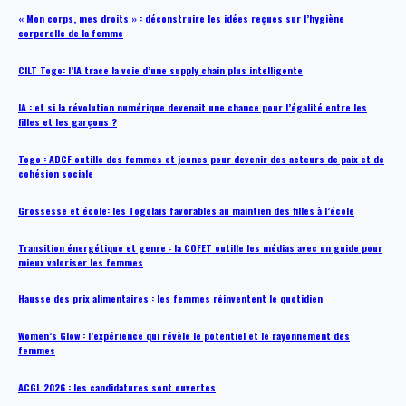
« Mon corps, mes droits » : déconstruire les idées reçues sur l’hygiène
corporelle de la femme
CILT Togo: l’IA trace la voie d’une supply chain plus intelligente
IA : et si la révolution numérique devenait une chance pour l’égalité entre les
filles et les garçons ?
Togo : ADCF outille des femmes et jeunes pour devenir des acteurs de paix et de
cohésion sociale
Grossesse et école: les Togolais favorables au maintien des filles à l’école
Transition énergétique et genre : la COFET outille les médias avec un guide pour
mieux valoriser les femmes
Hausse des prix alimentaires : les femmes réinventent le quotidien
Women’s Glow : l’expérience qui révèle le potentiel et le rayonnement des
femmes
ACGL 2026 : les candidatures sont ouvertes