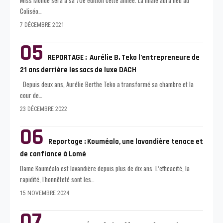
Miss Monde sera à sa 70e édition cette année. La finale aura lieu au
Coliséo
…
7 DÉCEMBRE 2021
REPORTAGE : Aurélie B. Teko l’entrepreneure de
21 ans derrière les sacs de luxe DACH
Depuis deux ans, Aurélie Berthe Teko a transformé sa chambre et la
cour de
…
23 DÉCEMBRE 2022
Reportage : Kouméalo, une lavandière tenace et
de confiance à Lomé
Dame Kouméalo est lavandière depuis plus de dix ans. L’efficacité, la
rapidité, l'honnêteté sont les
…
15 NOVEMBRE 2024