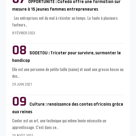
OPPORTUNITÉ : Cofeda offre une formation sur
mesure à 15 jeunes femmes entrepreneures
Les entreprises ont du mal à résister au temps. La faute à plusieurs
facteurs
…
8 FÉVRIER 2023
SODETOU : Tricoter pour survivre, surmonter le
handicap
Elle est une personne de petite taille (naine) et avait une grosse bosse au
dos
…
29 JUIN 2021
Culture : renaissance des contes africains grâce
aux reines
Conter est un art, une technique qui même înnée nécessite un
apprentissage. C’est dans ce
…
23 AOÛT 2021