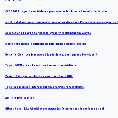
CAOF 2026 : appel à candidatures pour révéler les talents féminins de demain
« Cette distinction est une invitation à servir davantage l’excellence académique »
Succession au Togo : ce que la loi garantit réellement aux veuves
Mobilengue Waldja : sentinelle du patrimoine culturel togolais
Women’s Glow : des blessures à la résilience, des femmes témoignent
Togo: L’AFPM crée « La Nuit des femmes des médias »
Projet EP2F : quatre choses à savoir sur l’outil CCP
Togo : les médias s’intéressent aux énergies renouvelables
Art: « Femme Soufre »
Rituss Klass : Rita Gbodui accompagne les femmes vers la confiance en soi