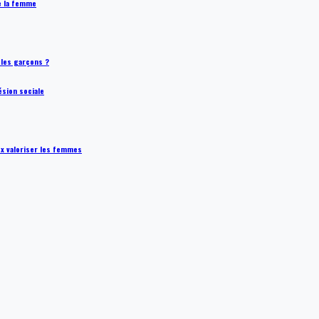
de la femme
t les garçons ?
ésion sociale
ux valoriser les femmes