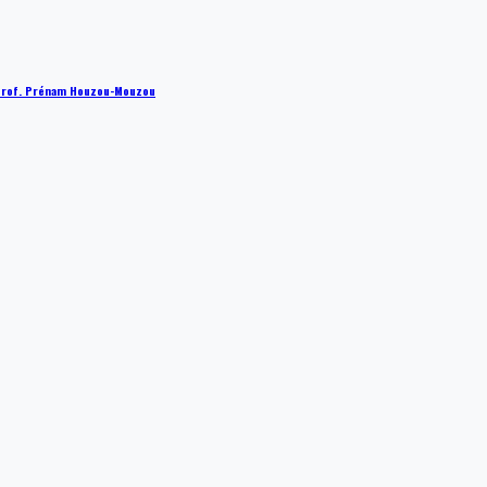
 : Prof. Prénam Houzou-Mouzou