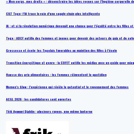
« Mon corps, mes droits » : déconstruire les idées reçues sur l’hygiène corporelle 
CILT Togo: l’IA trace la voie d’une supply chain plus intelligente
IA : et si la révolution numérique devenait une chance pour l’égalité entre les filles e
Togo : ADCF outille des femmes et jeunes pour devenir des acteurs de paix et de coh
Grossesse et école: les Togolais favorables au maintien des filles à l’école
Transition énergétique et genre : la COFET outille les médias avec un guide pour mie
Hausse des prix alimentaires : les femmes réinventent le quotidien
Women’s Glow : l’expérience qui révèle le potentiel et le rayonnement des femmes
ACGL 2026 : les candidatures sont ouvertes
Tèlé Ayawavi Djahlin : plusieurs rayons, une même lanterne