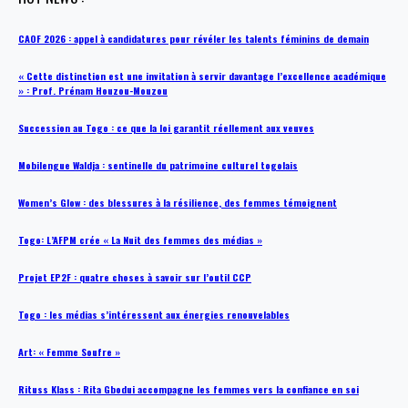
CAOF 2026 : appel à candidatures pour révéler les talents féminins de demain
« Cette distinction est une invitation à servir davantage l’excellence académique
» : Prof. Prénam Houzou-Mouzou
Succession au Togo : ce que la loi garantit réellement aux veuves
Mobilengue Waldja : sentinelle du patrimoine culturel togolais
Women’s Glow : des blessures à la résilience, des femmes témoignent
Togo: L’AFPM crée « La Nuit des femmes des médias »
Projet EP2F : quatre choses à savoir sur l’outil CCP
Togo : les médias s’intéressent aux énergies renouvelables
Art: « Femme Soufre »
Rituss Klass : Rita Gbodui accompagne les femmes vers la confiance en soi