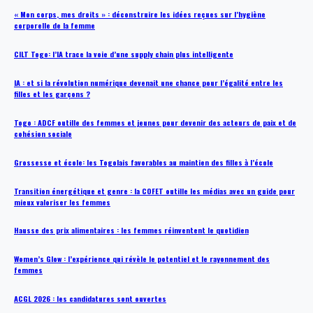
« Mon corps, mes droits » : déconstruire les idées reçues sur l’hygiène
corporelle de la femme
CILT Togo: l’IA trace la voie d’une supply chain plus intelligente
IA : et si la révolution numérique devenait une chance pour l’égalité entre les
filles et les garçons ?
Togo : ADCF outille des femmes et jeunes pour devenir des acteurs de paix et de
cohésion sociale
Grossesse et école: les Togolais favorables au maintien des filles à l’école
Transition énergétique et genre : la COFET outille les médias avec un guide pour
mieux valoriser les femmes
Hausse des prix alimentaires : les femmes réinventent le quotidien
Women’s Glow : l’expérience qui révèle le potentiel et le rayonnement des
femmes
ACGL 2026 : les candidatures sont ouvertes