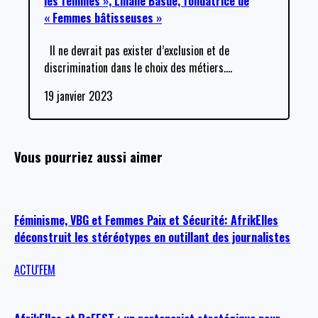
les femmes », Liliane Basue, fondatrice de
« Femmes bâtisseuses »
Il ne devrait pas exister d’exclusion et de
discrimination dans le choix des métiers.
…
19 janvier 2023
Vous pourriez aussi aimer
Féminisme, VBG et Femmes Paix et Sécurité: AfrikElles
déconstruit les stéréotypes en outillant des journalistes
ACTU'FEM