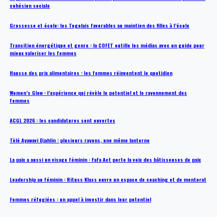
cohésion sociale
Grossesse et école: les Togolais favorables au maintien des filles à l’école
Transition énergétique et genre : la COFET outille les médias avec un guide pour
mieux valoriser les femmes
Hausse des prix alimentaires : les femmes réinventent le quotidien
Women’s Glow : l’expérience qui révèle le potentiel et le rayonnement des
femmes
ACGL 2026 : les candidatures sont ouvertes
Tèlé Ayawavi Djahlin : plusieurs rayons, une même lanterne
La paix a aussi un visage féminin : Fafa Act porte la voix des bâtisseuses de paix
Leadership au féminin : Rituss Klass ouvre un espace de coaching et de mentorat
Femmes réfugiées : un appel à investir dans leur potentiel