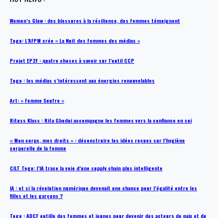
Women’s Glow : des blessures à la résilience, des femmes témoignent
Togo: L’AFPM crée « La Nuit des femmes des médias »
Projet EP2F : quatre choses à savoir sur l’outil CCP
Togo : les médias s’intéressent aux énergies renouvelables
Art: « Femme Soufre »
Rituss Klass : Rita Gbodui accompagne les femmes vers la confiance en soi
« Mon corps, mes droits » : déconstruire les idées reçues sur l’hygiène
corporelle de la femme
CILT Togo: l’IA trace la voie d’une supply chain plus intelligente
IA : et si la révolution numérique devenait une chance pour l’égalité entre les
filles et les garçons ?
Togo : ADCF outille des femmes et jeunes pour devenir des acteurs de paix et de