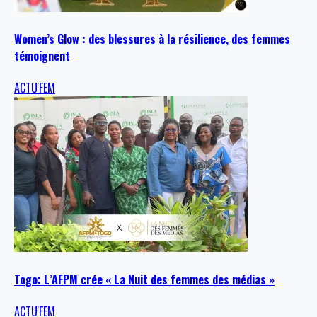
Women’s Glow : des blessures à la résilience, des femmes
témoignent
ACTU'FEM
Togo: L’AFPM crée « La Nuit des femmes des médias »
ACTU'FEM