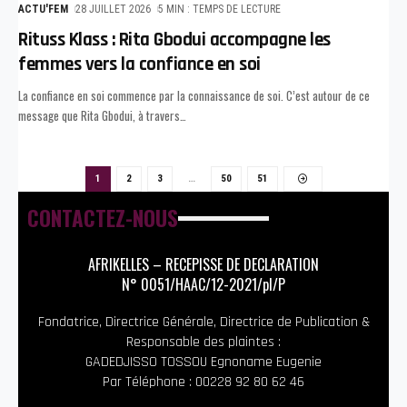
ACTU'FEM
28 JUILLET 2026
5 MIN : TEMPS DE LECTURE
Rituss Klass : Rita Gbodui accompagne les
femmes vers la confiance en soi
La confiance en soi commence par la connaissance de soi. C’est autour de ce
message que Rita Gbodui, à travers
…
1
2
3
…
50
51
CONTACTEZ-NOUS
AFRIKELLES – RECEPISSE DE DECLARATION
N° 0051/HAAC/12-2021/pl/P
Fondatrice, Directrice Générale, Directrice de Publication &
Responsable des plaintes :
GADEDJISSO TOSSOU Egnoname Eugenie
Par Téléphone : 00228 92 80 62 46