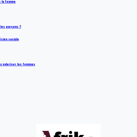
de la femme
t les garçons ?
ésion sociale
ux valoriser les femmes