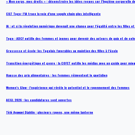
« Mon corps, mes droits » : déconstruire les idées reçues sur l’hygiène corporelle 
CILT Togo: l’IA trace la voie d’une supply chain plus intelligente
IA : et si la révolution numérique devenait une chance pour l’égalité entre les filles e
Togo : ADCF outille des femmes et jeunes pour devenir des acteurs de paix et de coh
Grossesse et école: les Togolais favorables au maintien des filles à l’école
Transition énergétique et genre : la COFET outille les médias avec un guide pour mie
Hausse des prix alimentaires : les femmes réinventent le quotidien
Women’s Glow : l’expérience qui révèle le potentiel et le rayonnement des femmes
ACGL 2026 : les candidatures sont ouvertes
Tèlé Ayawavi Djahlin : plusieurs rayons, une même lanterne