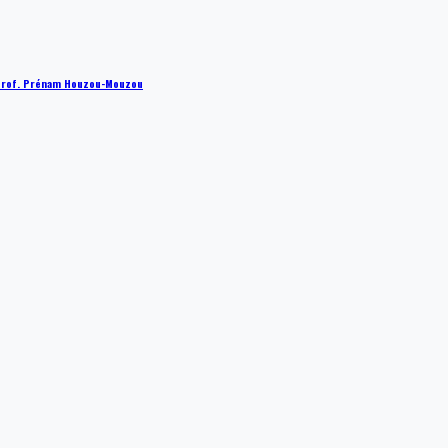
 : Prof. Prénam Houzou-Mouzou