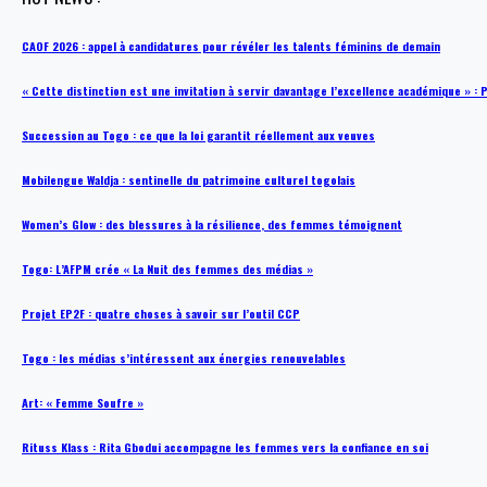
CAOF 2026 : appel à candidatures pour révéler les talents féminins de demain
« Cette distinction est une invitation à servir davantage l’excellence académique »
Succession au Togo : ce que la loi garantit réellement aux veuves
Mobilengue Waldja : sentinelle du patrimoine culturel togolais
Women’s Glow : des blessures à la résilience, des femmes témoignent
Togo: L’AFPM crée « La Nuit des femmes des médias »
Projet EP2F : quatre choses à savoir sur l’outil CCP
Togo : les médias s’intéressent aux énergies renouvelables
Art: « Femme Soufre »
Rituss Klass : Rita Gbodui accompagne les femmes vers la confiance en soi