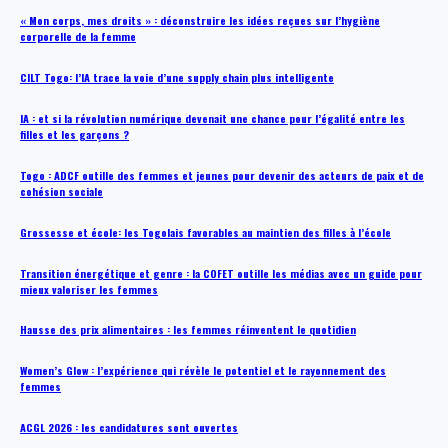
« Mon corps, mes droits » : déconstruire les idées reçues sur l’hygiène
corporelle de la femme
CILT Togo: l’IA trace la voie d’une supply chain plus intelligente
IA : et si la révolution numérique devenait une chance pour l’égalité entre les
filles et les garçons ?
Togo : ADCF outille des femmes et jeunes pour devenir des acteurs de paix et de
cohésion sociale
Grossesse et école: les Togolais favorables au maintien des filles à l’école
Transition énergétique et genre : la COFET outille les médias avec un guide pour
mieux valoriser les femmes
Hausse des prix alimentaires : les femmes réinventent le quotidien
Women’s Glow : l’expérience qui révèle le potentiel et le rayonnement des
femmes
ACGL 2026 : les candidatures sont ouvertes