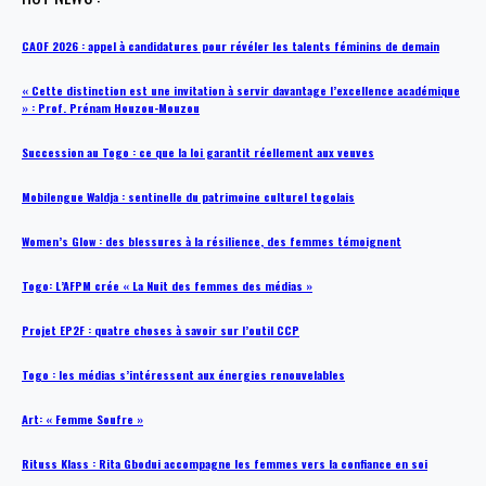
CAOF 2026 : appel à candidatures pour révéler les talents féminins de demain
« Cette distinction est une invitation à servir davantage l’excellence académique
» : Prof. Prénam Houzou-Mouzou
Succession au Togo : ce que la loi garantit réellement aux veuves
Mobilengue Waldja : sentinelle du patrimoine culturel togolais
Women’s Glow : des blessures à la résilience, des femmes témoignent
Togo: L’AFPM crée « La Nuit des femmes des médias »
Projet EP2F : quatre choses à savoir sur l’outil CCP
Togo : les médias s’intéressent aux énergies renouvelables
Art: « Femme Soufre »
Rituss Klass : Rita Gbodui accompagne les femmes vers la confiance en soi