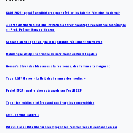
CAOF 2026 : appel à candidatures pour révéler les talents féminins de demain
« Cette distinction est une invitation à servir davantage l’excellence académique
» : Prof. Prénam Houzou-Mouzou
Succession au Togo : ce que la loi garantit réellement aux veuves
Mobilengue Waldja : sentinelle du patrimoine culturel togolais
Women’s Glow : des blessures à la résilience, des femmes témoignent
Togo: L’AFPM crée « La Nuit des femmes des médias »
Projet EP2F : quatre choses à savoir sur l’outil CCP
Togo : les médias s’intéressent aux énergies renouvelables
Art: « Femme Soufre »
Rituss Klass : Rita Gbodui accompagne les femmes vers la confiance en soi