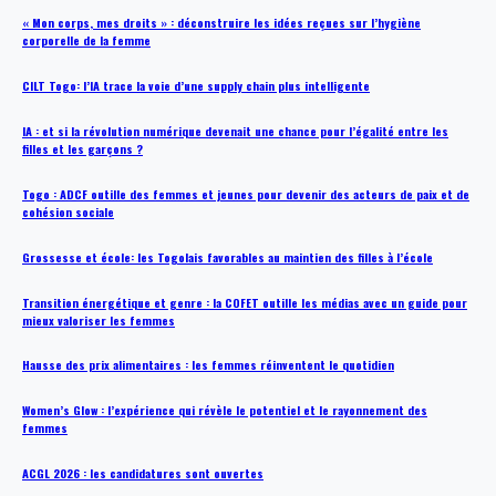
« Mon corps, mes droits » : déconstruire les idées reçues sur l’hygiène
corporelle de la femme
CILT Togo: l’IA trace la voie d’une supply chain plus intelligente
IA : et si la révolution numérique devenait une chance pour l’égalité entre les
filles et les garçons ?
Togo : ADCF outille des femmes et jeunes pour devenir des acteurs de paix et de
cohésion sociale
Grossesse et école: les Togolais favorables au maintien des filles à l’école
Transition énergétique et genre : la COFET outille les médias avec un guide pour
mieux valoriser les femmes
Hausse des prix alimentaires : les femmes réinventent le quotidien
Women’s Glow : l’expérience qui révèle le potentiel et le rayonnement des
femmes
ACGL 2026 : les candidatures sont ouvertes