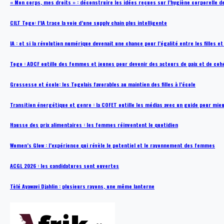
« Mon corps, mes droits » : déconstruire les idées reçues sur l’hygiène corporelle 
CILT Togo: l’IA trace la voie d’une supply chain plus intelligente
IA : et si la révolution numérique devenait une chance pour l’égalité entre les filles e
Togo : ADCF outille des femmes et jeunes pour devenir des acteurs de paix et de coh
Grossesse et école: les Togolais favorables au maintien des filles à l’école
Transition énergétique et genre : la COFET outille les médias avec un guide pour mie
Hausse des prix alimentaires : les femmes réinventent le quotidien
Women’s Glow : l’expérience qui révèle le potentiel et le rayonnement des femmes
ACGL 2026 : les candidatures sont ouvertes
Tèlé Ayawavi Djahlin : plusieurs rayons, une même lanterne