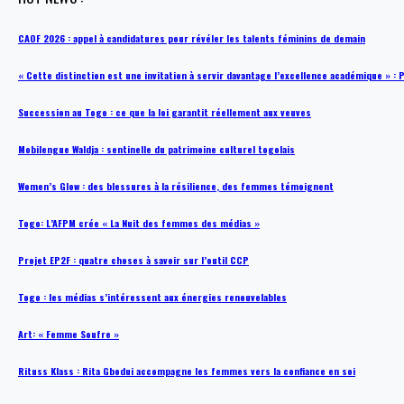
CAOF 2026 : appel à candidatures pour révéler les talents féminins de demain
« Cette distinction est une invitation à servir davantage l’excellence académique »
Succession au Togo : ce que la loi garantit réellement aux veuves
Mobilengue Waldja : sentinelle du patrimoine culturel togolais
Women’s Glow : des blessures à la résilience, des femmes témoignent
Togo: L’AFPM crée « La Nuit des femmes des médias »
Projet EP2F : quatre choses à savoir sur l’outil CCP
Togo : les médias s’intéressent aux énergies renouvelables
Art: « Femme Soufre »
Rituss Klass : Rita Gbodui accompagne les femmes vers la confiance en soi