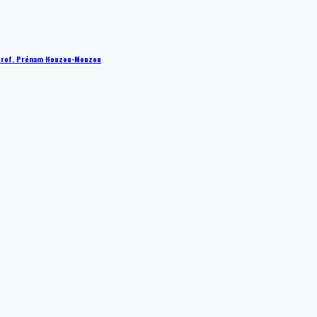
 : Prof. Prénam Houzou-Mouzou