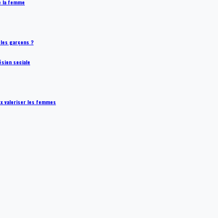
de la femme
t les garçons ?
ésion sociale
ux valoriser les femmes