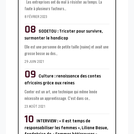
Les entreprises ont du mal à résister au temps. La
faute à plusieurs facteurs
…
8 FÉVRIER 2023
SODETOU : Tricoter pour survivre,
surmonter le handicap
Elle est une personne de petite taille (naine) et avait une
grosse bosse au dos
…
29 JUIN 2021
Culture : renaissance des contes
africains grâce aux reines
Conter est un art, une technique qui même înnée
nécessite un apprentissage. C’est dans ce
…
23 AOÛT 2021
INTERVIEW : « Il est temps de
responsabiliser les femmes », Liliane Basue,