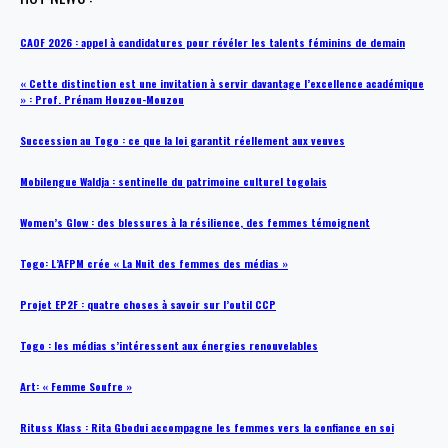
CAOF 2026 : appel à candidatures pour révéler les talents féminins de demain
« Cette distinction est une invitation à servir davantage l’excellence académique
» : Prof. Prénam Houzou-Mouzou
Succession au Togo : ce que la loi garantit réellement aux veuves
Mobilengue Waldja : sentinelle du patrimoine culturel togolais
Women’s Glow : des blessures à la résilience, des femmes témoignent
Togo: L’AFPM crée « La Nuit des femmes des médias »
Projet EP2F : quatre choses à savoir sur l’outil CCP
Togo : les médias s’intéressent aux énergies renouvelables
Art: « Femme Soufre »
Rituss Klass : Rita Gbodui accompagne les femmes vers la confiance en soi