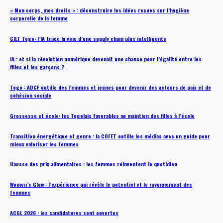
« Mon corps, mes droits » : déconstruire les idées reçues sur l’hygiène
corporelle de la femme
CILT Togo: l’IA trace la voie d’une supply chain plus intelligente
IA : et si la révolution numérique devenait une chance pour l’égalité entre les
filles et les garçons ?
Togo : ADCF outille des femmes et jeunes pour devenir des acteurs de paix et de
cohésion sociale
Grossesse et école: les Togolais favorables au maintien des filles à l’école
Transition énergétique et genre : la COFET outille les médias avec un guide pour
mieux valoriser les femmes
Hausse des prix alimentaires : les femmes réinventent le quotidien
Women’s Glow : l’expérience qui révèle le potentiel et le rayonnement des
femmes
ACGL 2026 : les candidatures sont ouvertes