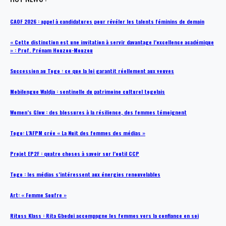
CAOF 2026 : appel à candidatures pour révéler les talents féminins de demain
« Cette distinction est une invitation à servir davantage l’excellence académique
» : Prof. Prénam Houzou-Mouzou
Succession au Togo : ce que la loi garantit réellement aux veuves
Mobilengue Waldja : sentinelle du patrimoine culturel togolais
Women’s Glow : des blessures à la résilience, des femmes témoignent
Togo: L’AFPM crée « La Nuit des femmes des médias »
Projet EP2F : quatre choses à savoir sur l’outil CCP
Togo : les médias s’intéressent aux énergies renouvelables
Art: « Femme Soufre »
Rituss Klass : Rita Gbodui accompagne les femmes vers la confiance en soi