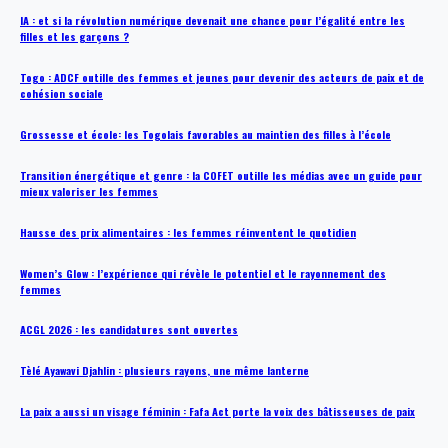
IA : et si la révolution numérique devenait une chance pour l’égalité entre les
filles et les garçons ?
Togo : ADCF outille des femmes et jeunes pour devenir des acteurs de paix et de
cohésion sociale
Grossesse et école: les Togolais favorables au maintien des filles à l’école
Transition énergétique et genre : la COFET outille les médias avec un guide pour
mieux valoriser les femmes
Hausse des prix alimentaires : les femmes réinventent le quotidien
Women’s Glow : l’expérience qui révèle le potentiel et le rayonnement des
femmes
ACGL 2026 : les candidatures sont ouvertes
Tèlé Ayawavi Djahlin : plusieurs rayons, une même lanterne
La paix a aussi un visage féminin : Fafa Act porte la voix des bâtisseuses de paix