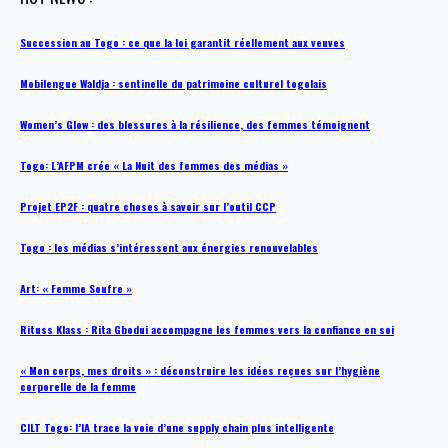
Succession au Togo : ce que la loi garantit réellement aux veuves
Mobilengue Waldja : sentinelle du patrimoine culturel togolais
Women’s Glow : des blessures à la résilience, des femmes témoignent
Togo: L’AFPM crée « La Nuit des femmes des médias »
Projet EP2F : quatre choses à savoir sur l’outil CCP
Togo : les médias s’intéressent aux énergies renouvelables
Art: « Femme Soufre »
Rituss Klass : Rita Gbodui accompagne les femmes vers la confiance en soi
« Mon corps, mes droits » : déconstruire les idées reçues sur l’hygiène
corporelle de la femme
CILT Togo: l’IA trace la voie d’une supply chain plus intelligente