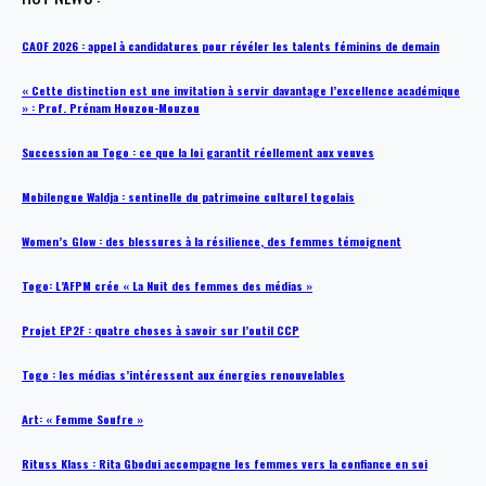
CAOF 2026 : appel à candidatures pour révéler les talents féminins de demain
« Cette distinction est une invitation à servir davantage l’excellence académique
» : Prof. Prénam Houzou-Mouzou
Succession au Togo : ce que la loi garantit réellement aux veuves
Mobilengue Waldja : sentinelle du patrimoine culturel togolais
Women’s Glow : des blessures à la résilience, des femmes témoignent
Togo: L’AFPM crée « La Nuit des femmes des médias »
Projet EP2F : quatre choses à savoir sur l’outil CCP
Togo : les médias s’intéressent aux énergies renouvelables
Art: « Femme Soufre »
Rituss Klass : Rita Gbodui accompagne les femmes vers la confiance en soi