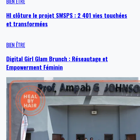
BIEN ÊTRE
HI clôture le projet SMSPS : 2 401 vies touchées
et transformées
BIEN ÊTRE
Digital Girl Glam Brunch : Réseautage et
Empowerment Féminin