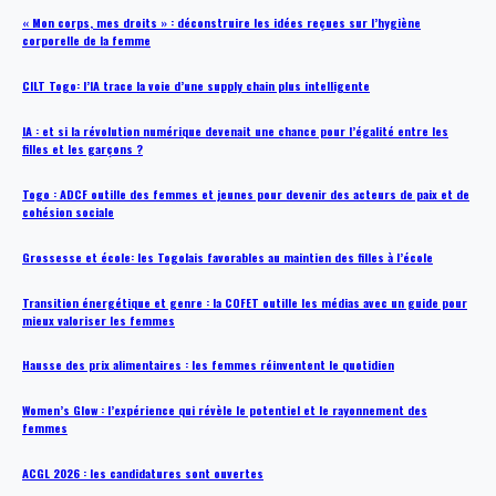
« Mon corps, mes droits » : déconstruire les idées reçues sur l’hygiène
corporelle de la femme
CILT Togo: l’IA trace la voie d’une supply chain plus intelligente
IA : et si la révolution numérique devenait une chance pour l’égalité entre les
filles et les garçons ?
Togo : ADCF outille des femmes et jeunes pour devenir des acteurs de paix et de
cohésion sociale
Grossesse et école: les Togolais favorables au maintien des filles à l’école
Transition énergétique et genre : la COFET outille les médias avec un guide pour
mieux valoriser les femmes
Hausse des prix alimentaires : les femmes réinventent le quotidien
Women’s Glow : l’expérience qui révèle le potentiel et le rayonnement des
femmes
ACGL 2026 : les candidatures sont ouvertes