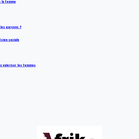
de la femme
t les garçons ?
ésion sociale
ux valoriser les femmes