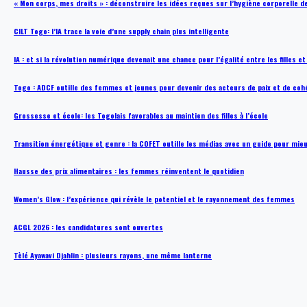
« Mon corps, mes droits » : déconstruire les idées reçues sur l’hygiène corporelle 
CILT Togo: l’IA trace la voie d’une supply chain plus intelligente
IA : et si la révolution numérique devenait une chance pour l’égalité entre les filles e
Togo : ADCF outille des femmes et jeunes pour devenir des acteurs de paix et de coh
Grossesse et école: les Togolais favorables au maintien des filles à l’école
Transition énergétique et genre : la COFET outille les médias avec un guide pour mie
Hausse des prix alimentaires : les femmes réinventent le quotidien
Women’s Glow : l’expérience qui révèle le potentiel et le rayonnement des femmes
ACGL 2026 : les candidatures sont ouvertes
Tèlé Ayawavi Djahlin : plusieurs rayons, une même lanterne