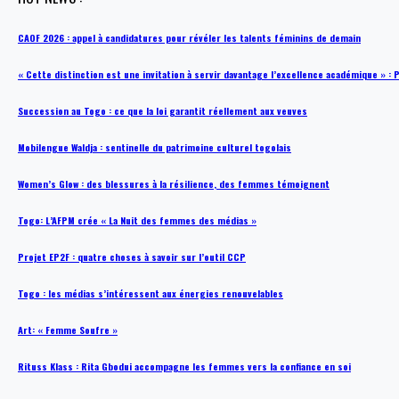
CAOF 2026 : appel à candidatures pour révéler les talents féminins de demain
« Cette distinction est une invitation à servir davantage l’excellence académique »
Succession au Togo : ce que la loi garantit réellement aux veuves
Mobilengue Waldja : sentinelle du patrimoine culturel togolais
Women’s Glow : des blessures à la résilience, des femmes témoignent
Togo: L’AFPM crée « La Nuit des femmes des médias »
Projet EP2F : quatre choses à savoir sur l’outil CCP
Togo : les médias s’intéressent aux énergies renouvelables
Art: « Femme Soufre »
Rituss Klass : Rita Gbodui accompagne les femmes vers la confiance en soi