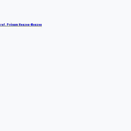
 : Prof. Prénam Houzou-Mouzou