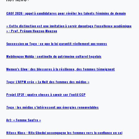
CAOF 2026 : appel à candidatures pour révéler les talents féminins de demain
« Cette distinction est une invitation à servir davantage l’excellence académique
» : Prof. Prénam Houzou-Mouzou
Succession au Togo : ce que la loi garantit réellement aux veuves
Mobilengue Waldja : sentinelle du patrimoine culturel togolais
Women’s Glow : des blessures à la résilience, des femmes témoignent
Togo: L’AFPM crée « La Nuit des femmes des médias »
Projet EP2F : quatre choses à savoir sur l’outil CCP
Togo : les médias s’intéressent aux énergies renouvelables
Art: « Femme Soufre »
Rituss Klass : Rita Gbodui accompagne les femmes vers la confiance en soi