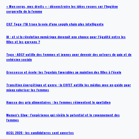
« Mon corps, mes droits » : déconstruire les idées reçues sur l’hygiène
corporelle de la femme
CILT Togo: l’IA trace la voie d’une supply chain plus intelligente
IA : et si la révolution numérique devenait une chance pour l’égalité entre les
filles et les garçons ?
Togo : ADCF outille des femmes et jeunes pour devenir des acteurs de paix et de
cohésion sociale
Grossesse et école: les Togolais favorables au maintien des filles à l’école
Transition énergétique et genre : la COFET outille les médias avec un guide pour
mieux valoriser les femmes
Hausse des prix alimentaires : les femmes réinventent le quotidien
Women’s Glow : l’expérience qui révèle le potentiel et le rayonnement des
femmes
ACGL 2026 : les candidatures sont ouvertes