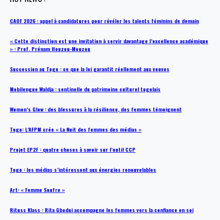
CAOF 2026 : appel à candidatures pour révéler les talents féminins de demain
« Cette distinction est une invitation à servir davantage l’excellence académique
» : Prof. Prénam Houzou-Mouzou
Succession au Togo : ce que la loi garantit réellement aux veuves
Mobilengue Waldja : sentinelle du patrimoine culturel togolais
Women’s Glow : des blessures à la résilience, des femmes témoignent
Togo: L’AFPM crée « La Nuit des femmes des médias »
Projet EP2F : quatre choses à savoir sur l’outil CCP
Togo : les médias s’intéressent aux énergies renouvelables
Art: « Femme Soufre »
Rituss Klass : Rita Gbodui accompagne les femmes vers la confiance en soi