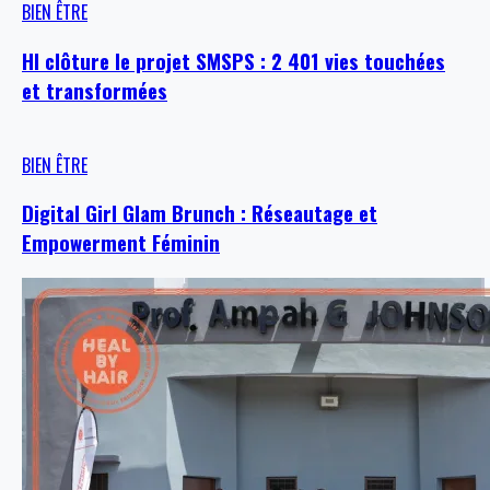
BIEN ÊTRE
HI clôture le projet SMSPS : 2 401 vies touchées
et transformées
BIEN ÊTRE
Digital Girl Glam Brunch : Réseautage et
Empowerment Féminin