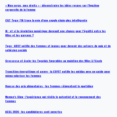
« Mon corps, mes droits » : déconstruire les idées reçues sur l’hygiène
corporelle de la femme
CILT Togo: l’IA trace la voie d’une supply chain plus intelligente
IA : et si la révolution numérique devenait une chance pour l’égalité entre les
filles et les garçons ?
Togo : ADCF outille des femmes et jeunes pour devenir des acteurs de paix et de
cohésion sociale
Grossesse et école: les Togolais favorables au maintien des filles à l’école
Transition énergétique et genre : la COFET outille les médias avec un guide pour
mieux valoriser les femmes
Hausse des prix alimentaires : les femmes réinventent le quotidien
Women’s Glow : l’expérience qui révèle le potentiel et le rayonnement des
femmes
ACGL 2026 : les candidatures sont ouvertes