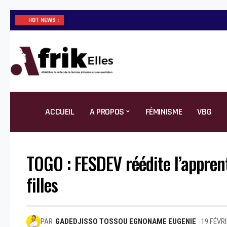
HOT NEWS :
ACCUEIL
A PROPOS
FÉMINISME
VBG
TOGO : FESDEV réédite l’apprent
filles
PAR
GADEDJISSO TOSSOU EGNONAME EUGENIE
19 FÉVR