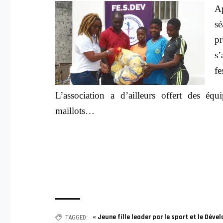
Ap
sé
p
s’
fe
L’association a d’ailleurs offert des équ
maillots…
« Jeune fille leader par le sport et le Dév
TAGGED: