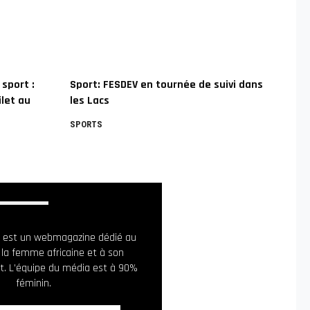
 sport :
Sport: FESDEV en tournée de suivi dans
let au
les Lacs
SPORTS
ia est un webmagazine dédié au
 la femme africaine et à son
. L’équipe du média est à 90%
féminin.