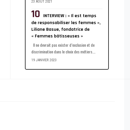
23 AOÛT 2021
INTERVIEW : « Il est temps
de responsabiliser les femmes »,
Liliane Basue, fondatrice de
« Femmes bâtisseuses »
Il ne devrait pas exister d’exclusion et de
discrimination dans le choix des métiers.
…
19 JANVIER 2023