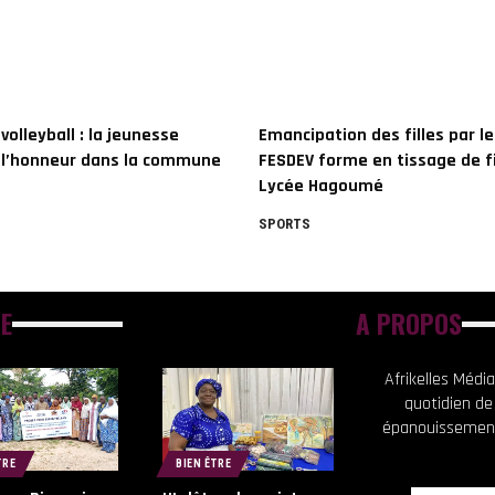
volleyball : la jeunesse
Emancipation des filles par le
 l’honneur dans la commune
FESDEV forme en tissage de fi
Lycée Hagoumé
SPORTS
E
A PROPOS
Afrikelles Méd
quotidien de
épanouissement
TRE
BIEN ÊTRE