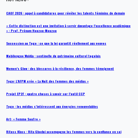
CAOF 2026 : appel à candidatures pour révéler les talents féminins de demain
« Cette distinction est une invitation à servir davantage l’excellence académique
» : Prof. Prénam Houzou-Mouzou
Succession au Togo : ce que la loi garantit réellement aux veuves
Mobilengue Waldja : sentinelle du patrimoine culturel togolais
Women’s Glow : des blessures à la résilience, des femmes témoignent
Togo: L’AFPM crée « La Nuit des femmes des médias »
Projet EP2F : quatre choses à savoir sur l’outil CCP
Togo : les médias s’intéressent aux énergies renouvelables
Art: « Femme Soufre »
Rituss Klass : Rita Gbodui accompagne les femmes vers la confiance en soi