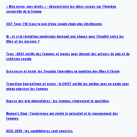
« Mon corps, mes droits » : déconstruire les idées reçues sur l’hygiène
corporelle de la femme
CILT Togo: l’IA trace la voie d’une supply chain plus intelligente
IA : et si la révolution numérique devenait une chance pour l’égalité entre les
filles et les garçons ?
Togo : ADCF outille des femmes et jeunes pour devenir des acteurs de paix et de
cohésion sociale
Grossesse et école: les Togolais favorables au maintien des filles à l’école
Transition énergétique et genre : la COFET outille les médias avec un guide pour
mieux valoriser les femmes
Hausse des prix alimentaires : les femmes réinventent le quotidien
Women’s Glow : l’expérience qui révèle le potentiel et le rayonnement des
femmes
ACGL 2026 : les candidatures sont ouvertes