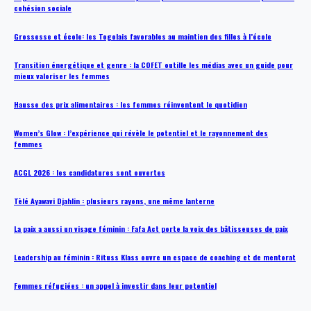
cohésion sociale
Grossesse et école: les Togolais favorables au maintien des filles à l’école
Transition énergétique et genre : la COFET outille les médias avec un guide pour
mieux valoriser les femmes
Hausse des prix alimentaires : les femmes réinventent le quotidien
Women’s Glow : l’expérience qui révèle le potentiel et le rayonnement des
femmes
ACGL 2026 : les candidatures sont ouvertes
Tèlé Ayawavi Djahlin : plusieurs rayons, une même lanterne
La paix a aussi un visage féminin : Fafa Act porte la voix des bâtisseuses de paix
Leadership au féminin : Rituss Klass ouvre un espace de coaching et de mentorat
Femmes réfugiées : un appel à investir dans leur potentiel