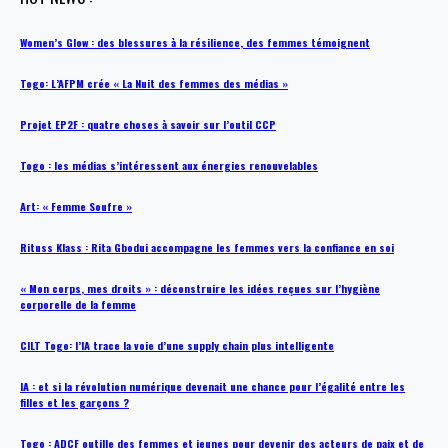
Women’s Glow : des blessures à la résilience, des femmes témoignent
Togo: L’AFPM crée « La Nuit des femmes des médias »
Projet EP2F : quatre choses à savoir sur l’outil CCP
Togo : les médias s’intéressent aux énergies renouvelables
Art: « Femme Soufre »
Rituss Klass : Rita Gbodui accompagne les femmes vers la confiance en soi
« Mon corps, mes droits » : déconstruire les idées reçues sur l’hygiène
corporelle de la femme
CILT Togo: l’IA trace la voie d’une supply chain plus intelligente
IA : et si la révolution numérique devenait une chance pour l’égalité entre les
filles et les garçons ?
Togo : ADCF outille des femmes et jeunes pour devenir des acteurs de paix et de