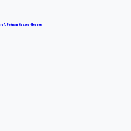
 : Prof. Prénam Houzou-Mouzou