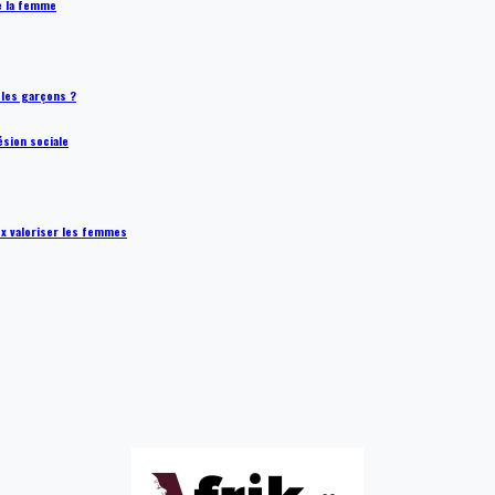
de la femme
t les garçons ?
ésion sociale
ux valoriser les femmes