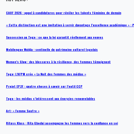
CAOF 2026 : appel à candidatures pour révéler les talents féminins de demain
« Cette distinction est une invitation à servir davantage l’excellence académique »
Succession au Togo : ce que la loi garantit réellement aux veuves
Mobilengue Waldja : sentinelle du patrimoine culturel togolais
Women’s Glow : des blessures à la résilience, des femmes témoignent
Togo: L’AFPM crée « La Nuit des femmes des médias »
Projet EP2F : quatre choses à savoir sur l’outil CCP
Togo : les médias s’intéressent aux énergies renouvelables
Art: « Femme Soufre »
Rituss Klass : Rita Gbodui accompagne les femmes vers la confiance en soi