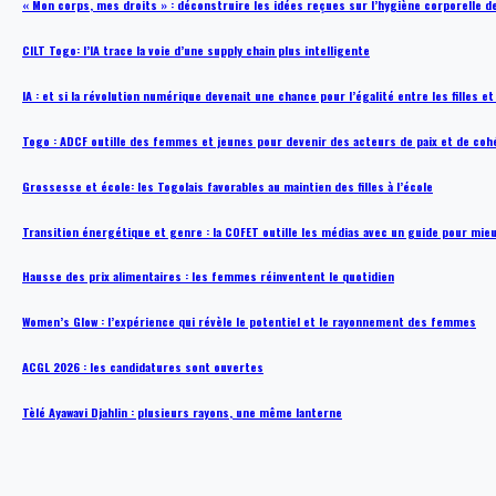
« Mon corps, mes droits » : déconstruire les idées reçues sur l’hygiène corporelle 
CILT Togo: l’IA trace la voie d’une supply chain plus intelligente
IA : et si la révolution numérique devenait une chance pour l’égalité entre les filles e
Togo : ADCF outille des femmes et jeunes pour devenir des acteurs de paix et de coh
Grossesse et école: les Togolais favorables au maintien des filles à l’école
Transition énergétique et genre : la COFET outille les médias avec un guide pour mie
Hausse des prix alimentaires : les femmes réinventent le quotidien
Women’s Glow : l’expérience qui révèle le potentiel et le rayonnement des femmes
ACGL 2026 : les candidatures sont ouvertes
Tèlé Ayawavi Djahlin : plusieurs rayons, une même lanterne