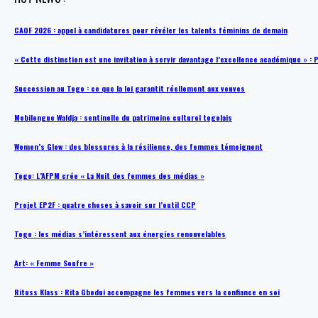
CAOF 2026 : appel à candidatures pour révéler les talents féminins de demain
« Cette distinction est une invitation à servir davantage l’excellence académique »
Succession au Togo : ce que la loi garantit réellement aux veuves
Mobilengue Waldja : sentinelle du patrimoine culturel togolais
Women’s Glow : des blessures à la résilience, des femmes témoignent
Togo: L’AFPM crée « La Nuit des femmes des médias »
Projet EP2F : quatre choses à savoir sur l’outil CCP
Togo : les médias s’intéressent aux énergies renouvelables
Art: « Femme Soufre »
Rituss Klass : Rita Gbodui accompagne les femmes vers la confiance en soi