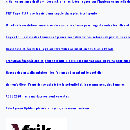
« Mon corps, mes droits » : déconstruire les idées reçues sur l’hygiène corporelle 
CILT Togo: l’IA trace la voie d’une supply chain plus intelligente
IA : et si la révolution numérique devenait une chance pour l’égalité entre les filles e
Togo : ADCF outille des femmes et jeunes pour devenir des acteurs de paix et de coh
Grossesse et école: les Togolais favorables au maintien des filles à l’école
Transition énergétique et genre : la COFET outille les médias avec un guide pour mie
Hausse des prix alimentaires : les femmes réinventent le quotidien
Women’s Glow : l’expérience qui révèle le potentiel et le rayonnement des femmes
ACGL 2026 : les candidatures sont ouvertes
Tèlé Ayawavi Djahlin : plusieurs rayons, une même lanterne