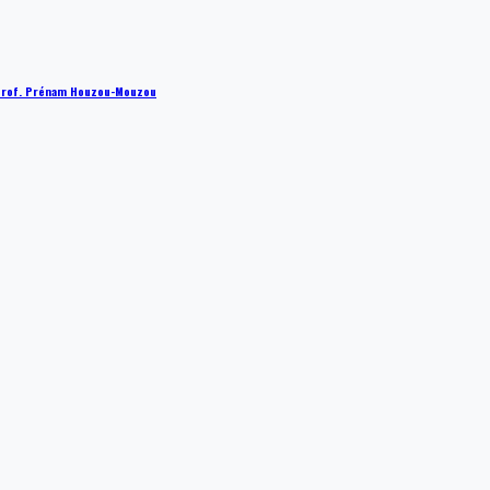
 : Prof. Prénam Houzou-Mouzou