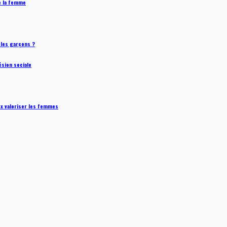
de la femme
t les garçons ?
ésion sociale
ux valoriser les femmes