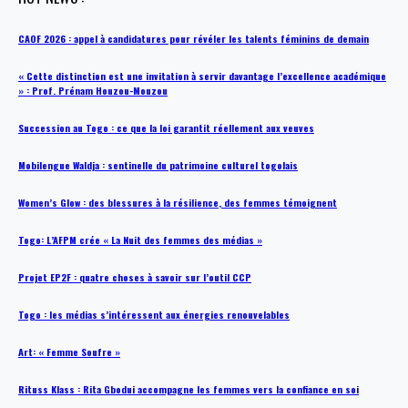
CAOF 2026 : appel à candidatures pour révéler les talents féminins de demain
« Cette distinction est une invitation à servir davantage l’excellence académique
» : Prof. Prénam Houzou-Mouzou
Succession au Togo : ce que la loi garantit réellement aux veuves
Mobilengue Waldja : sentinelle du patrimoine culturel togolais
Women’s Glow : des blessures à la résilience, des femmes témoignent
Togo: L’AFPM crée « La Nuit des femmes des médias »
Projet EP2F : quatre choses à savoir sur l’outil CCP
Togo : les médias s’intéressent aux énergies renouvelables
Art: « Femme Soufre »
Rituss Klass : Rita Gbodui accompagne les femmes vers la confiance en soi