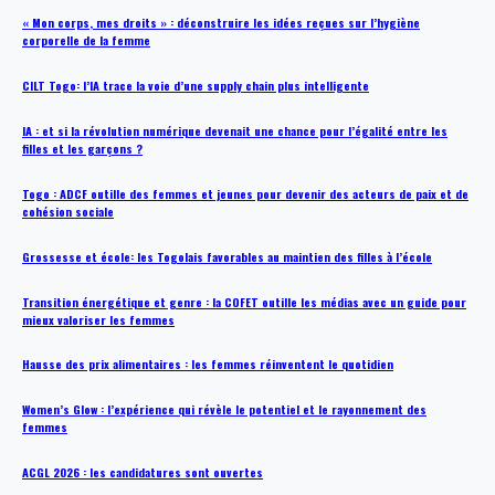
« Mon corps, mes droits » : déconstruire les idées reçues sur l’hygiène
corporelle de la femme
CILT Togo: l’IA trace la voie d’une supply chain plus intelligente
IA : et si la révolution numérique devenait une chance pour l’égalité entre les
filles et les garçons ?
Togo : ADCF outille des femmes et jeunes pour devenir des acteurs de paix et de
cohésion sociale
Grossesse et école: les Togolais favorables au maintien des filles à l’école
Transition énergétique et genre : la COFET outille les médias avec un guide pour
mieux valoriser les femmes
Hausse des prix alimentaires : les femmes réinventent le quotidien
Women’s Glow : l’expérience qui révèle le potentiel et le rayonnement des
femmes
ACGL 2026 : les candidatures sont ouvertes