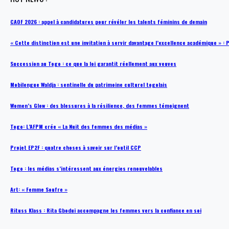
CAOF 2026 : appel à candidatures pour révéler les talents féminins de demain
« Cette distinction est une invitation à servir davantage l’excellence académique »
Succession au Togo : ce que la loi garantit réellement aux veuves
Mobilengue Waldja : sentinelle du patrimoine culturel togolais
Women’s Glow : des blessures à la résilience, des femmes témoignent
Togo: L’AFPM crée « La Nuit des femmes des médias »
Projet EP2F : quatre choses à savoir sur l’outil CCP
Togo : les médias s’intéressent aux énergies renouvelables
Art: « Femme Soufre »
Rituss Klass : Rita Gbodui accompagne les femmes vers la confiance en soi