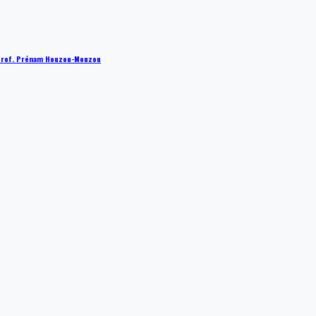
 : Prof. Prénam Houzou-Mouzou