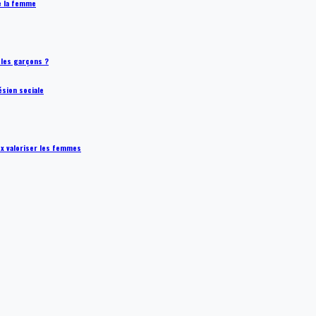
de la femme
t les garçons ?
ésion sociale
ux valoriser les femmes