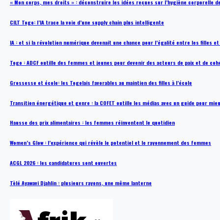
« Mon corps, mes droits » : déconstruire les idées reçues sur l’hygiène corporelle 
CILT Togo: l’IA trace la voie d’une supply chain plus intelligente
IA : et si la révolution numérique devenait une chance pour l’égalité entre les filles e
Togo : ADCF outille des femmes et jeunes pour devenir des acteurs de paix et de coh
Grossesse et école: les Togolais favorables au maintien des filles à l’école
Transition énergétique et genre : la COFET outille les médias avec un guide pour mie
Hausse des prix alimentaires : les femmes réinventent le quotidien
Women’s Glow : l’expérience qui révèle le potentiel et le rayonnement des femmes
ACGL 2026 : les candidatures sont ouvertes
Tèlé Ayawavi Djahlin : plusieurs rayons, une même lanterne