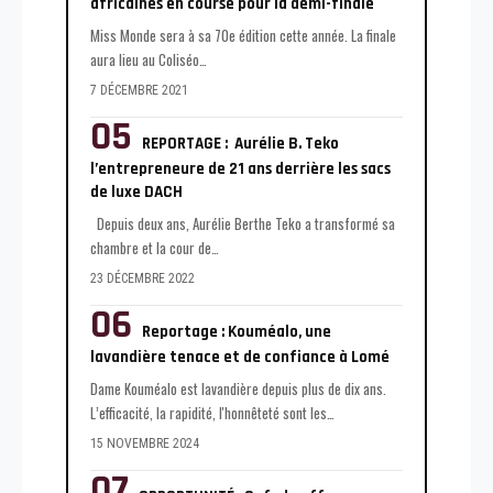
africaines en course pour la demi-finale
Miss Monde sera à sa 70e édition cette année. La finale
aura lieu au Coliséo
…
7 DÉCEMBRE 2021
REPORTAGE : Aurélie B. Teko
l’entrepreneure de 21 ans derrière les sacs
de luxe DACH
Depuis deux ans, Aurélie Berthe Teko a transformé sa
chambre et la cour de
…
23 DÉCEMBRE 2022
Reportage : Kouméalo, une
lavandière tenace et de confiance à Lomé
Dame Kouméalo est lavandière depuis plus de dix ans.
L’efficacité, la rapidité, l'honnêteté sont les
…
15 NOVEMBRE 2024