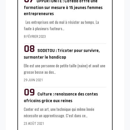
OPPORTUNITÉ : Cofeda offre une
formation sur mesure à 15 jeunes femmes
entrepreneures
Les entreprises ont du mal à résister au temps. La
faute à plusieurs facteurs
…
8 FÉVRIER 2023
SODETOU : Tricoter pour survivre,
surmonter le handicap
Elle est une personne de petite taille (naine) et avait une
grosse bosse au dos
…
29 JUIN 2021
Culture : renaissance des contes
africains grâce aux reines
Conter est un art, une technique qui même înnée
nécessite un apprentissage. C’est dans ce
…
23 AOÛT 2021