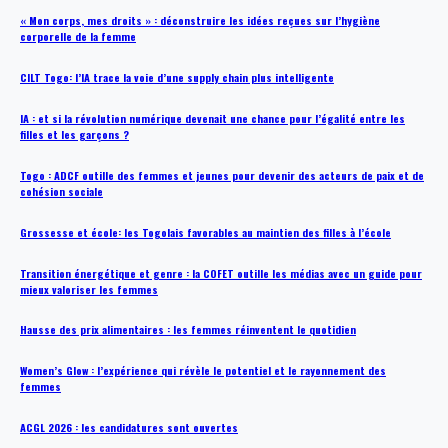
« Mon corps, mes droits » : déconstruire les idées reçues sur l’hygiène
corporelle de la femme
CILT Togo: l’IA trace la voie d’une supply chain plus intelligente
IA : et si la révolution numérique devenait une chance pour l’égalité entre les
filles et les garçons ?
Togo : ADCF outille des femmes et jeunes pour devenir des acteurs de paix et de
cohésion sociale
Grossesse et école: les Togolais favorables au maintien des filles à l’école
Transition énergétique et genre : la COFET outille les médias avec un guide pour
mieux valoriser les femmes
Hausse des prix alimentaires : les femmes réinventent le quotidien
Women’s Glow : l’expérience qui révèle le potentiel et le rayonnement des
femmes
ACGL 2026 : les candidatures sont ouvertes