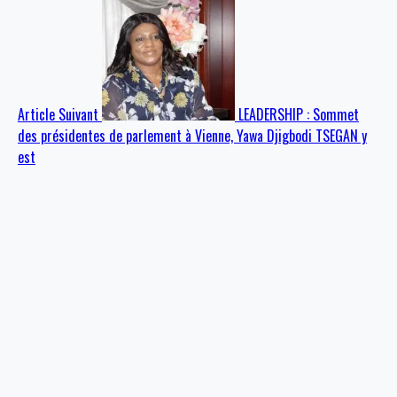
Article Suivant
LEADERSHIP : Sommet
des présidentes de parlement à Vienne, Yawa Djigbodi TSEGAN y
est