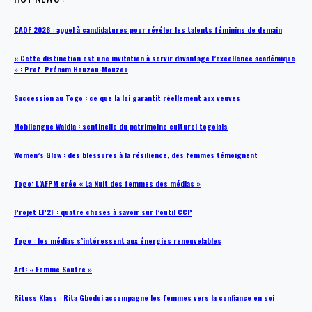
CAOF 2026 : appel à candidatures pour révéler les talents féminins de demain
« Cette distinction est une invitation à servir davantage l’excellence académique
» : Prof. Prénam Houzou-Mouzou
Succession au Togo : ce que la loi garantit réellement aux veuves
Mobilengue Waldja : sentinelle du patrimoine culturel togolais
Women’s Glow : des blessures à la résilience, des femmes témoignent
Togo: L’AFPM crée « La Nuit des femmes des médias »
Projet EP2F : quatre choses à savoir sur l’outil CCP
Togo : les médias s’intéressent aux énergies renouvelables
Art: « Femme Soufre »
Rituss Klass : Rita Gbodui accompagne les femmes vers la confiance en soi