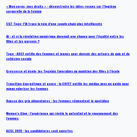
« Mon corps, mes droits » : déconstruire les idées reçues sur l’hygiène
corporelle de la femme
CILT Togo: l’IA trace la voie d’une supply chain plus intelligente
IA : et si la révolution numérique devenait une chance pour l’égalité entre les
filles et les garçons ?
Togo : ADCF outille des femmes et jeunes pour devenir des acteurs de paix et de
cohésion sociale
Grossesse et école: les Togolais favorables au maintien des filles à l’école
Transition énergétique et genre : la COFET outille les médias avec un guide pour
mieux valoriser les femmes
Hausse des prix alimentaires : les femmes réinventent le quotidien
Women’s Glow : l’expérience qui révèle le potentiel et le rayonnement des
femmes
ACGL 2026 : les candidatures sont ouvertes