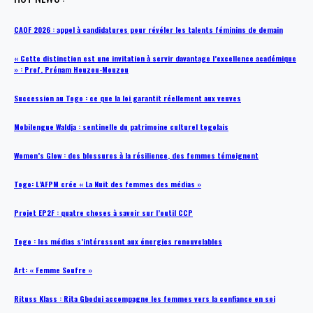
CAOF 2026 : appel à candidatures pour révéler les talents féminins de demain
« Cette distinction est une invitation à servir davantage l’excellence académique
» : Prof. Prénam Houzou-Mouzou
Succession au Togo : ce que la loi garantit réellement aux veuves
Mobilengue Waldja : sentinelle du patrimoine culturel togolais
Women’s Glow : des blessures à la résilience, des femmes témoignent
Togo: L’AFPM crée « La Nuit des femmes des médias »
Projet EP2F : quatre choses à savoir sur l’outil CCP
Togo : les médias s’intéressent aux énergies renouvelables
Art: « Femme Soufre »
Rituss Klass : Rita Gbodui accompagne les femmes vers la confiance en soi