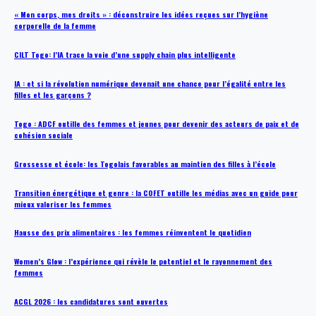
« Mon corps, mes droits » : déconstruire les idées reçues sur l’hygiène
corporelle de la femme
CILT Togo: l’IA trace la voie d’une supply chain plus intelligente
IA : et si la révolution numérique devenait une chance pour l’égalité entre les
filles et les garçons ?
Togo : ADCF outille des femmes et jeunes pour devenir des acteurs de paix et de
cohésion sociale
Grossesse et école: les Togolais favorables au maintien des filles à l’école
Transition énergétique et genre : la COFET outille les médias avec un guide pour
mieux valoriser les femmes
Hausse des prix alimentaires : les femmes réinventent le quotidien
Women’s Glow : l’expérience qui révèle le potentiel et le rayonnement des
femmes
ACGL 2026 : les candidatures sont ouvertes