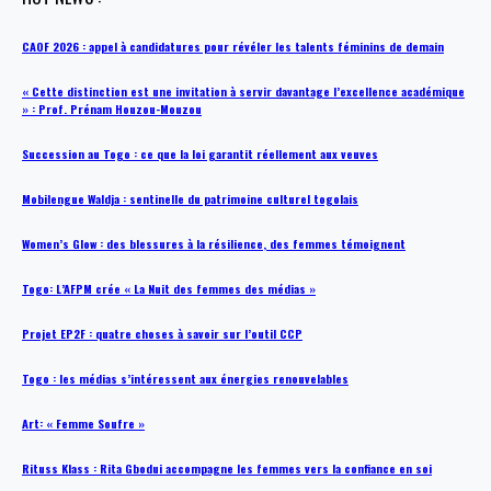
CAOF 2026 : appel à candidatures pour révéler les talents féminins de demain
« Cette distinction est une invitation à servir davantage l’excellence académique
» : Prof. Prénam Houzou-Mouzou
Succession au Togo : ce que la loi garantit réellement aux veuves
Mobilengue Waldja : sentinelle du patrimoine culturel togolais
Women’s Glow : des blessures à la résilience, des femmes témoignent
Togo: L’AFPM crée « La Nuit des femmes des médias »
Projet EP2F : quatre choses à savoir sur l’outil CCP
Togo : les médias s’intéressent aux énergies renouvelables
Art: « Femme Soufre »
Rituss Klass : Rita Gbodui accompagne les femmes vers la confiance en soi