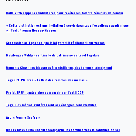
CAOF 2026 : appel à candidatures pour révéler les talents féminins de demain
« Cette distinction est une invitation à servir davantage l’excellence académique
» : Prof. Prénam Houzou-Mouzou
Succession au Togo : ce que la loi garantit réellement aux veuves
Mobilengue Waldja : sentinelle du patrimoine culturel togolais
Women’s Glow : des blessures à la résilience, des femmes témoignent
Togo: L’AFPM crée « La Nuit des femmes des médias »
Projet EP2F : quatre choses à savoir sur l’outil CCP
Togo : les médias s’intéressent aux énergies renouvelables
Art: « Femme Soufre »
Rituss Klass : Rita Gbodui accompagne les femmes vers la confiance en soi