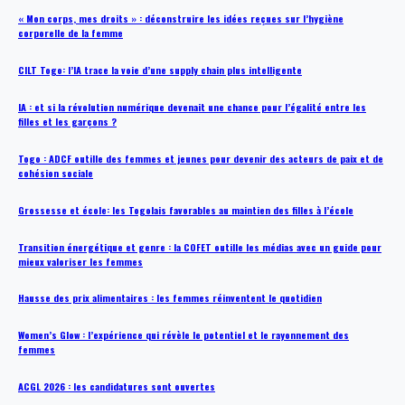
« Mon corps, mes droits » : déconstruire les idées reçues sur l’hygiène
corporelle de la femme
CILT Togo: l’IA trace la voie d’une supply chain plus intelligente
IA : et si la révolution numérique devenait une chance pour l’égalité entre les
filles et les garçons ?
Togo : ADCF outille des femmes et jeunes pour devenir des acteurs de paix et de
cohésion sociale
Grossesse et école: les Togolais favorables au maintien des filles à l’école
Transition énergétique et genre : la COFET outille les médias avec un guide pour
mieux valoriser les femmes
Hausse des prix alimentaires : les femmes réinventent le quotidien
Women’s Glow : l’expérience qui révèle le potentiel et le rayonnement des
femmes
ACGL 2026 : les candidatures sont ouvertes