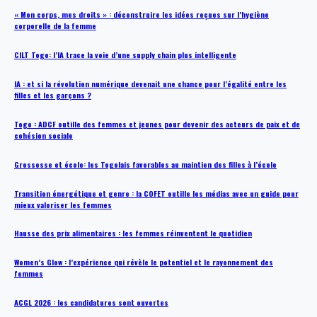
« Mon corps, mes droits » : déconstruire les idées reçues sur l’hygiène
corporelle de la femme
CILT Togo: l’IA trace la voie d’une supply chain plus intelligente
IA : et si la révolution numérique devenait une chance pour l’égalité entre les
filles et les garçons ?
Togo : ADCF outille des femmes et jeunes pour devenir des acteurs de paix et de
cohésion sociale
Grossesse et école: les Togolais favorables au maintien des filles à l’école
Transition énergétique et genre : la COFET outille les médias avec un guide pour
mieux valoriser les femmes
Hausse des prix alimentaires : les femmes réinventent le quotidien
Women’s Glow : l’expérience qui révèle le potentiel et le rayonnement des
femmes
ACGL 2026 : les candidatures sont ouvertes