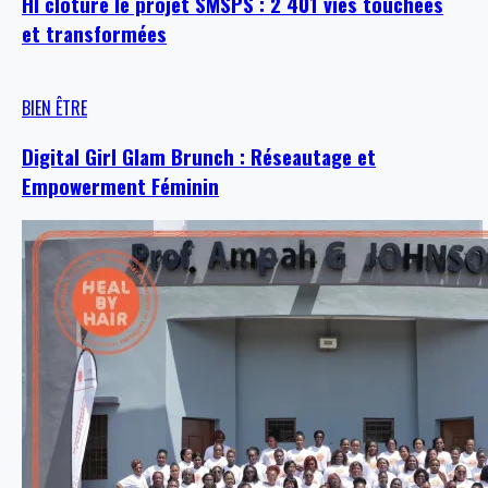
HI clôture le projet SMSPS : 2 401 vies touchées
et transformées
BIEN ÊTRE
Digital Girl Glam Brunch : Réseautage et
Empowerment Féminin