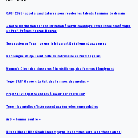
CAOF 2026 : appel à candidatures pour révéler les talents féminins de demain
« Cette distinction est une invitation à servir davantage l’excellence académique
» : Prof. Prénam Houzou-Mouzou
Succession au Togo : ce que la loi garantit réellement aux veuves
Mobilengue Waldja : sentinelle du patrimoine culturel togolais
Women’s Glow : des blessures à la résilience, des femmes témoignent
Togo: L’AFPM crée « La Nuit des femmes des médias »
Projet EP2F : quatre choses à savoir sur l’outil CCP
Togo : les médias s’intéressent aux énergies renouvelables
Art: « Femme Soufre »
Rituss Klass : Rita Gbodui accompagne les femmes vers la confiance en soi