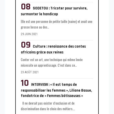
SODETOU : Tricoter pour survivre,
surmonter le handicap
Elle est une personne de petite taille (naine) et avait une
grosse bosse au dos
…
29 JUIN 2021
Culture : renaissance des contes
africains grâce aux reines
Conter est un art, une technique qui même înnée
nécessite un apprentissage. C’est dans ce
…
23 AOÛT 2021
INTERVIEW : « Il est temps de
responsabiliser les femmes », Liliane Basue,
fondatrice de « Femmes bâtisseuses »
Il ne devrait pas exister d’exclusion et de
discrimination dans le choix des métiers.
…