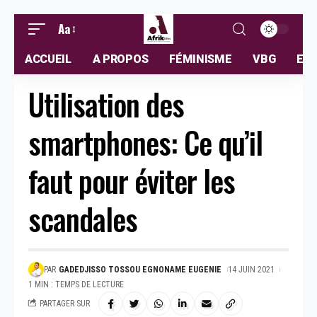
Aa
ACCUEIL
A PROPOS
FÉMINISME
VBG
ELL
Utilisation des
smartphones: Ce qu’il
faut pour éviter les
scandales
PAR
GADEDJISSO TOSSOU EGNONAME EUGENIE
14 JUIN 2021
1 MIN : TEMPS DE LECTURE
PARTAGER SUR