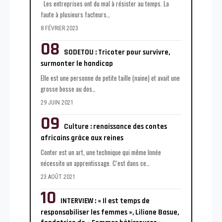
Les entreprises ont du mal à résister au temps. La
faute à plusieurs facteurs
…
8 FÉVRIER 2023
SODETOU : Tricoter pour survivre,
surmonter le handicap
Elle est une personne de petite taille (naine) et avait une
grosse bosse au dos
…
29 JUIN 2021
Culture : renaissance des contes
africains grâce aux reines
Conter est un art, une technique qui même înnée
nécessite un apprentissage. C’est dans ce
…
23 AOÛT 2021
INTERVIEW : « Il est temps de
responsabiliser les femmes », Liliane Basue,