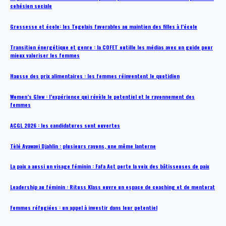
cohésion sociale
Grossesse et école: les Togolais favorables au maintien des filles à l’école
Transition énergétique et genre : la COFET outille les médias avec un guide pour
mieux valoriser les femmes
Hausse des prix alimentaires : les femmes réinventent le quotidien
Women’s Glow : l’expérience qui révèle le potentiel et le rayonnement des
femmes
ACGL 2026 : les candidatures sont ouvertes
Tèlé Ayawavi Djahlin : plusieurs rayons, une même lanterne
La paix a aussi un visage féminin : Fafa Act porte la voix des bâtisseuses de paix
Leadership au féminin : Rituss Klass ouvre un espace de coaching et de mentorat
Femmes réfugiées : un appel à investir dans leur potentiel