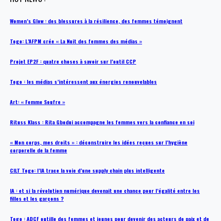
Women’s Glow : des blessures à la résilience, des femmes témoignent
Togo: L’AFPM crée « La Nuit des femmes des médias »
Projet EP2F : quatre choses à savoir sur l’outil CCP
Togo : les médias s’intéressent aux énergies renouvelables
Art: « Femme Soufre »
Rituss Klass : Rita Gbodui accompagne les femmes vers la confiance en soi
« Mon corps, mes droits » : déconstruire les idées reçues sur l’hygiène
corporelle de la femme
CILT Togo: l’IA trace la voie d’une supply chain plus intelligente
IA : et si la révolution numérique devenait une chance pour l’égalité entre les
filles et les garçons ?
Togo : ADCF outille des femmes et jeunes pour devenir des acteurs de paix et de