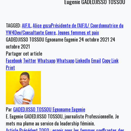
Eugenie GADEDJISSO TOSSOU
TAGGED:
AIFJL
,
Alice gozaPrésidente de l'AIFJL/ Coordonnatrice du
YW4Dev/Consultante Genre
,
Jeunes femmes et paix
GADEDJISSO TOSSOU Egnoname Eugenie
24 octobre 2021
24
octobre 2021
Partager cet article
Facebook
Twitter
Whatsapp
Whatsapp
LinkedIn
Email
Copy Link
Print
Par
GADEDJISSO TOSSOU Egnoname Eugenie
E. Eugenie GADEDJISSO TOSSOU, journaliste Professionnelle. Je
mets ma plume au service du leadership féminin.
Article Précédent
TOGO : espoir pour les femmes souffrantes des