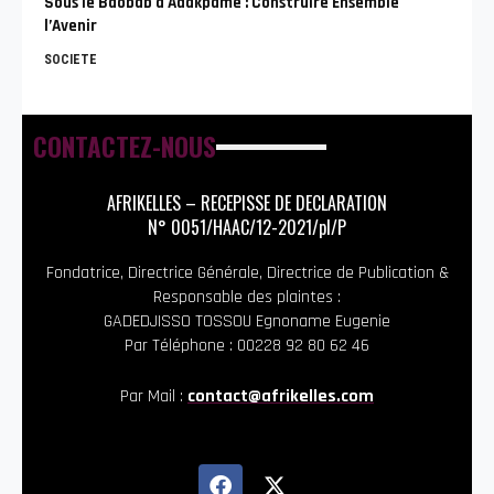
Sous le Baobab à Adakpamé : Construire Ensemble
l’Avenir
SOCIETE
CONTACTEZ-NOUS
AFRIKELLES – RECEPISSE DE DECLARATION
N° 0051/HAAC/12-2021/pl/P
Fondatrice, Directrice Générale, Directrice de Publication &
Responsable des plaintes :
GADEDJISSO TOSSOU Egnoname Eugenie
Par Téléphone : 00228 92 80 62 46
Par Mail :
contact@afrikelles.com