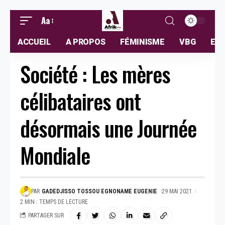
Aa
ACCUEIL
A PROPOS
FÉMINISME
VBG
ELL
Société : Les mères
célibataires ont
désormais une Journée
Mondiale
PAR
GADEDJISSO TOSSOU EGNONAME EUGENIE
29 MAI 2021
2 MIN : TEMPS DE LECTURE
PARTAGER SUR