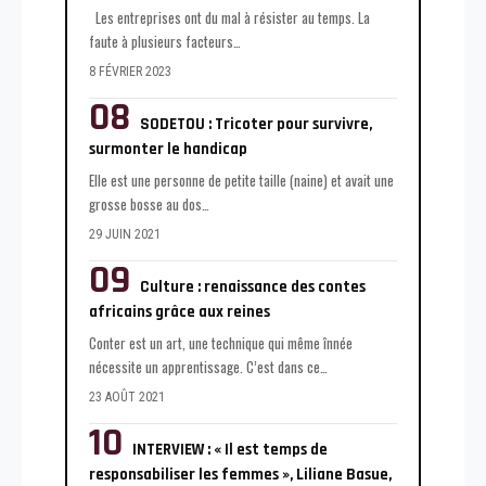
Les entreprises ont du mal à résister au temps. La
faute à plusieurs facteurs
…
8 FÉVRIER 2023
SODETOU : Tricoter pour survivre,
surmonter le handicap
Elle est une personne de petite taille (naine) et avait une
grosse bosse au dos
…
29 JUIN 2021
Culture : renaissance des contes
africains grâce aux reines
Conter est un art, une technique qui même înnée
nécessite un apprentissage. C’est dans ce
…
23 AOÛT 2021
INTERVIEW : « Il est temps de
responsabiliser les femmes », Liliane Basue,