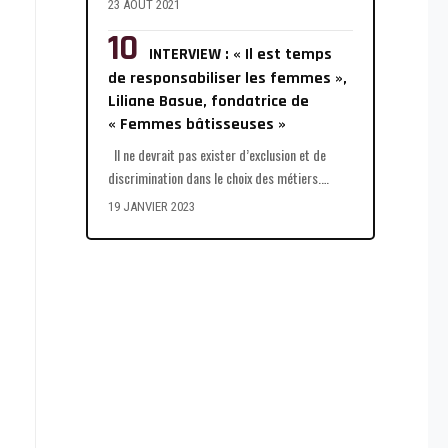
23 AOÛT 2021
INTERVIEW : « Il est temps
de responsabiliser les femmes »,
Liliane Basue, fondatrice de
« Femmes bâtisseuses »
Il ne devrait pas exister d’exclusion et de
discrimination dans le choix des métiers.
…
19 JANVIER 2023