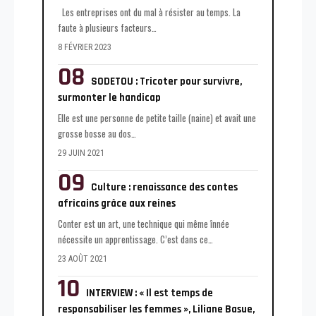
Les entreprises ont du mal à résister au temps. La
faute à plusieurs facteurs
…
8 FÉVRIER 2023
SODETOU : Tricoter pour survivre,
surmonter le handicap
Elle est une personne de petite taille (naine) et avait une
grosse bosse au dos
…
29 JUIN 2021
Culture : renaissance des contes
africains grâce aux reines
Conter est un art, une technique qui même înnée
nécessite un apprentissage. C’est dans ce
…
23 AOÛT 2021
INTERVIEW : « Il est temps de
responsabiliser les femmes », Liliane Basue,