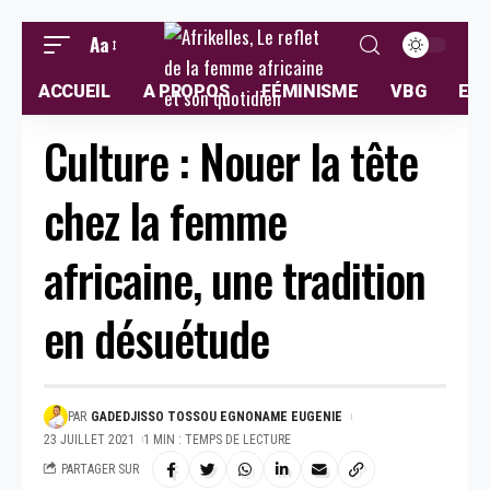
Aa
ACCUEIL
A PROPOS
FÉMINISME
VBG
ELL
Culture : Nouer la tête
chez la femme
africaine, une tradition
en désuétude
PAR
GADEDJISSO TOSSOU EGNONAME EUGENIE
23 JUILLET 2021
1 MIN : TEMPS DE LECTURE
PARTAGER SUR