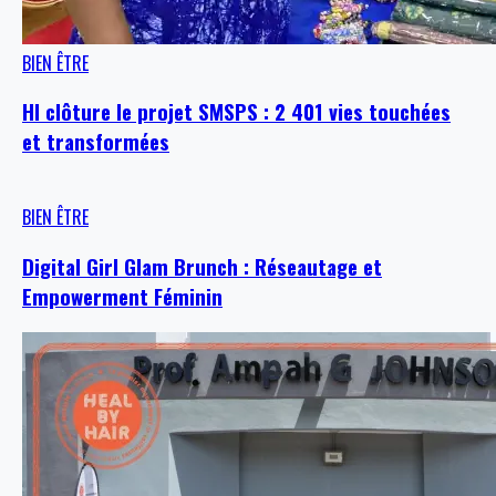
BIEN ÊTRE
HI clôture le projet SMSPS : 2 401 vies touchées
et transformées
BIEN ÊTRE
Digital Girl Glam Brunch : Réseautage et
Empowerment Féminin