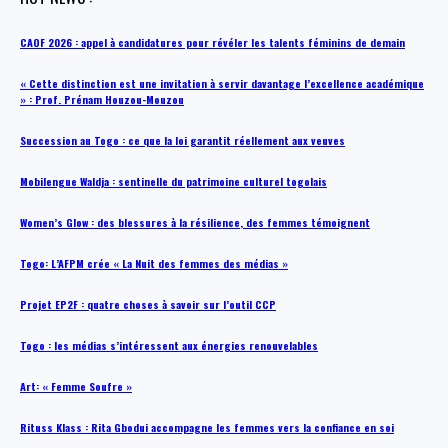
CAOF 2026 : appel à candidatures pour révéler les talents féminins de demain
« Cette distinction est une invitation à servir davantage l’excellence académique
» : Prof. Prénam Houzou-Mouzou
Succession au Togo : ce que la loi garantit réellement aux veuves
Mobilengue Waldja : sentinelle du patrimoine culturel togolais
Women’s Glow : des blessures à la résilience, des femmes témoignent
Togo: L’AFPM crée « La Nuit des femmes des médias »
Projet EP2F : quatre choses à savoir sur l’outil CCP
Togo : les médias s’intéressent aux énergies renouvelables
Art: « Femme Soufre »
Rituss Klass : Rita Gbodui accompagne les femmes vers la confiance en soi