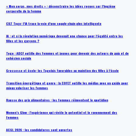
« Mon corps, mes droits » : déconstruire les idées reçues sur l’hygiène
corporelle de la femme
CILT Togo: l’IA trace la voie d’une supply chain plus intelligente
IA : et si la révolution numérique devenait une chance pour l’égalité entre les
filles et les garçons ?
Togo : ADCF outille des femmes et jeunes pour devenir des acteurs de paix et de
cohésion sociale
Grossesse et école: les Togolais favorables au maintien des filles à l’école
Transition énergétique et genre : la COFET outille les médias avec un guide pour
mieux valoriser les femmes
Hausse des prix alimentaires : les femmes réinventent le quotidien
Women’s Glow : l’expérience qui révèle le potentiel et le rayonnement des
femmes
ACGL 2026 : les candidatures sont ouvertes