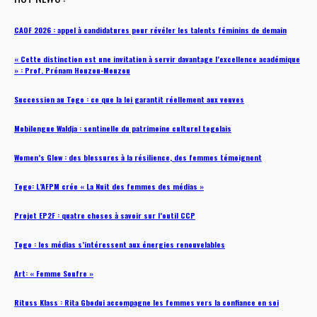
CAOF 2026 : appel à candidatures pour révéler les talents féminins de demain
« Cette distinction est une invitation à servir davantage l’excellence académique
» : Prof. Prénam Houzou-Mouzou
Succession au Togo : ce que la loi garantit réellement aux veuves
Mobilengue Waldja : sentinelle du patrimoine culturel togolais
Women’s Glow : des blessures à la résilience, des femmes témoignent
Togo: L’AFPM crée « La Nuit des femmes des médias »
Projet EP2F : quatre choses à savoir sur l’outil CCP
Togo : les médias s’intéressent aux énergies renouvelables
Art: « Femme Soufre »
Rituss Klass : Rita Gbodui accompagne les femmes vers la confiance en soi