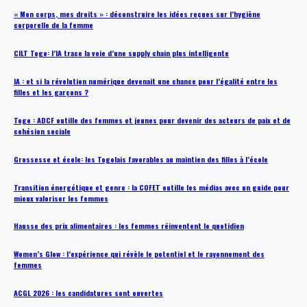
« Mon corps, mes droits » : déconstruire les idées reçues sur l’hygiène
corporelle de la femme
CILT Togo: l’IA trace la voie d’une supply chain plus intelligente
IA : et si la révolution numérique devenait une chance pour l’égalité entre les
filles et les garçons ?
Togo : ADCF outille des femmes et jeunes pour devenir des acteurs de paix et de
cohésion sociale
Grossesse et école: les Togolais favorables au maintien des filles à l’école
Transition énergétique et genre : la COFET outille les médias avec un guide pour
mieux valoriser les femmes
Hausse des prix alimentaires : les femmes réinventent le quotidien
Women’s Glow : l’expérience qui révèle le potentiel et le rayonnement des
femmes
ACGL 2026 : les candidatures sont ouvertes