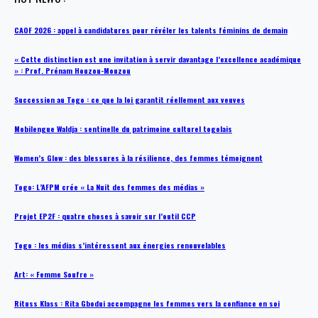
CAOF 2026 : appel à candidatures pour révéler les talents féminins de demain
« Cette distinction est une invitation à servir davantage l’excellence académique
» : Prof. Prénam Houzou-Mouzou
Succession au Togo : ce que la loi garantit réellement aux veuves
Mobilengue Waldja : sentinelle du patrimoine culturel togolais
Women’s Glow : des blessures à la résilience, des femmes témoignent
Togo: L’AFPM crée « La Nuit des femmes des médias »
Projet EP2F : quatre choses à savoir sur l’outil CCP
Togo : les médias s’intéressent aux énergies renouvelables
Art: « Femme Soufre »
Rituss Klass : Rita Gbodui accompagne les femmes vers la confiance en soi