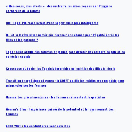
« Mon corps, mes droits » : déconstruire les idées reçues sur l’hygiène
corporelle de la femme
CILT Togo: l’IA trace la voie d’une supply chain plus intelligente
IA : et si la révolution numérique devenait une chance pour l’égalité entre les
filles et les garçons ?
Togo : ADCF outille des femmes et jeunes pour devenir des acteurs de paix et de
cohésion sociale
Grossesse et école: les Togolais favorables au maintien des filles à l’école
Transition énergétique et genre : la COFET outille les médias avec un guide pour
mieux valoriser les femmes
Hausse des prix alimentaires : les femmes réinventent le quotidien
Women’s Glow : l’expérience qui révèle le potentiel et le rayonnement des
femmes
ACGL 2026 : les candidatures sont ouvertes