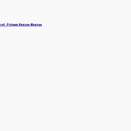
 : Prof. Prénam Houzou-Mouzou