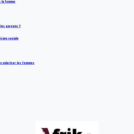
de la femme
t les garçons ?
ésion sociale
ux valoriser les femmes