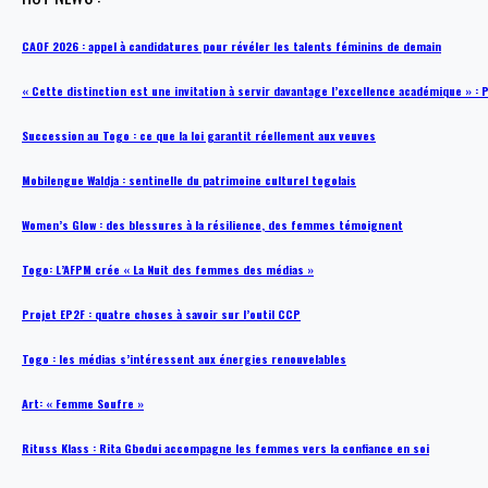
CAOF 2026 : appel à candidatures pour révéler les talents féminins de demain
« Cette distinction est une invitation à servir davantage l’excellence académique »
Succession au Togo : ce que la loi garantit réellement aux veuves
Mobilengue Waldja : sentinelle du patrimoine culturel togolais
Women’s Glow : des blessures à la résilience, des femmes témoignent
Togo: L’AFPM crée « La Nuit des femmes des médias »
Projet EP2F : quatre choses à savoir sur l’outil CCP
Togo : les médias s’intéressent aux énergies renouvelables
Art: « Femme Soufre »
Rituss Klass : Rita Gbodui accompagne les femmes vers la confiance en soi