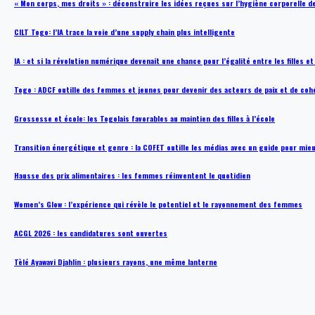
« Mon corps, mes droits » : déconstruire les idées reçues sur l’hygiène corporelle 
CILT Togo: l’IA trace la voie d’une supply chain plus intelligente
IA : et si la révolution numérique devenait une chance pour l’égalité entre les filles e
Togo : ADCF outille des femmes et jeunes pour devenir des acteurs de paix et de coh
Grossesse et école: les Togolais favorables au maintien des filles à l’école
Transition énergétique et genre : la COFET outille les médias avec un guide pour mie
Hausse des prix alimentaires : les femmes réinventent le quotidien
Women’s Glow : l’expérience qui révèle le potentiel et le rayonnement des femmes
ACGL 2026 : les candidatures sont ouvertes
Tèlé Ayawavi Djahlin : plusieurs rayons, une même lanterne