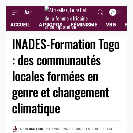
Aa
ACCUEIL
A PROPOS
FÉMINISME
VBG
ELL
INADES-Formation Togo
: des communautés
locales formées en
genre et changement
climatique
PAR
RÉDACTION
20 FÉVRIER 2025
3 MIN : TEMPS DE LECTURE