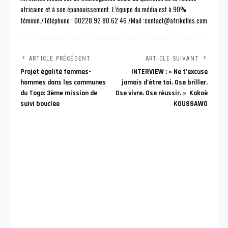
africaine et à son épanouissement. L’équipe du média est à 90%
féminin./Téléphone : 00228 92 80 62 46 /Mail :contact@afrikelles.com
ARTICLE PRÉCÉDENT
ARTICLE SUIVANT
Projet égalité femmes-
INTERVIEW : « Ne t’excuse
hommes dans les communes
jamais d’être toi. Ose briller.
du Togo: 3ème mission de
Ose vivre. Ose réussir. » Kokoè
suivi bouclée
KOUSSAWO