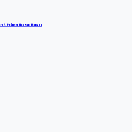
 : Prof. Prénam Houzou-Mouzou