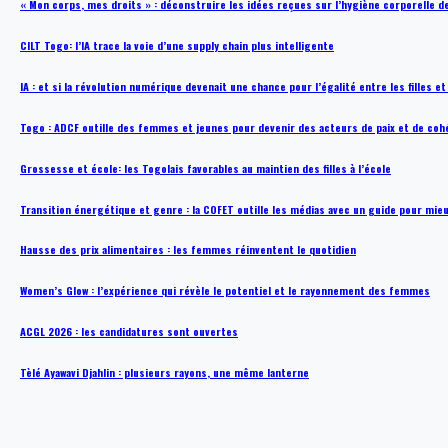
« Mon corps, mes droits » : déconstruire les idées reçues sur l’hygiène corporelle 
CILT Togo: l’IA trace la voie d’une supply chain plus intelligente
IA : et si la révolution numérique devenait une chance pour l’égalité entre les filles e
Togo : ADCF outille des femmes et jeunes pour devenir des acteurs de paix et de coh
Grossesse et école: les Togolais favorables au maintien des filles à l’école
Transition énergétique et genre : la COFET outille les médias avec un guide pour mie
Hausse des prix alimentaires : les femmes réinventent le quotidien
Women’s Glow : l’expérience qui révèle le potentiel et le rayonnement des femmes
ACGL 2026 : les candidatures sont ouvertes
Tèlé Ayawavi Djahlin : plusieurs rayons, une même lanterne