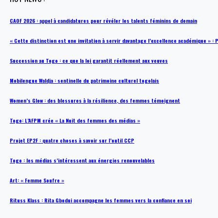
CAOF 2026 : appel à candidatures pour révéler les talents féminins de demain
« Cette distinction est une invitation à servir davantage l’excellence académique »
Succession au Togo : ce que la loi garantit réellement aux veuves
Mobilengue Waldja : sentinelle du patrimoine culturel togolais
Women’s Glow : des blessures à la résilience, des femmes témoignent
Togo: L’AFPM crée « La Nuit des femmes des médias »
Projet EP2F : quatre choses à savoir sur l’outil CCP
Togo : les médias s’intéressent aux énergies renouvelables
Art: « Femme Soufre »
Rituss Klass : Rita Gbodui accompagne les femmes vers la confiance en soi