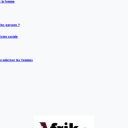
de la femme
t les garçons ?
ésion sociale
ux valoriser les femmes