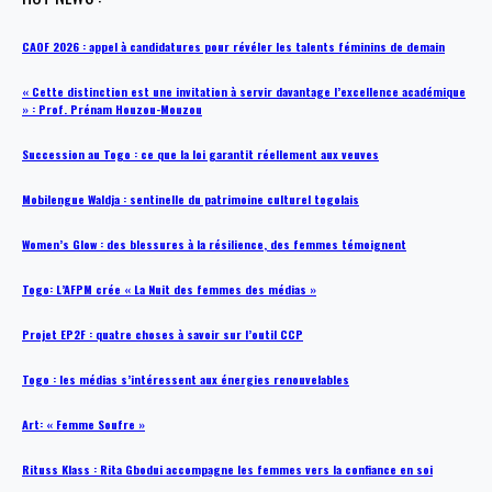
CAOF 2026 : appel à candidatures pour révéler les talents féminins de demain
« Cette distinction est une invitation à servir davantage l’excellence académique
» : Prof. Prénam Houzou-Mouzou
Succession au Togo : ce que la loi garantit réellement aux veuves
Mobilengue Waldja : sentinelle du patrimoine culturel togolais
Women’s Glow : des blessures à la résilience, des femmes témoignent
Togo: L’AFPM crée « La Nuit des femmes des médias »
Projet EP2F : quatre choses à savoir sur l’outil CCP
Togo : les médias s’intéressent aux énergies renouvelables
Art: « Femme Soufre »
Rituss Klass : Rita Gbodui accompagne les femmes vers la confiance en soi