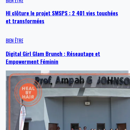
BIEN ÊTRE
HI clôture le projet SMSPS : 2 401 vies touchées
et transformées
BIEN ÊTRE
Digital Girl Glam Brunch : Réseautage et
Empowerment Féminin