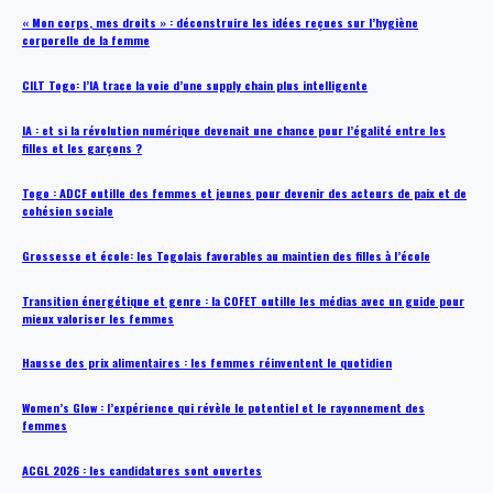
« Mon corps, mes droits » : déconstruire les idées reçues sur l’hygiène
corporelle de la femme
CILT Togo: l’IA trace la voie d’une supply chain plus intelligente
IA : et si la révolution numérique devenait une chance pour l’égalité entre les
filles et les garçons ?
Togo : ADCF outille des femmes et jeunes pour devenir des acteurs de paix et de
cohésion sociale
Grossesse et école: les Togolais favorables au maintien des filles à l’école
Transition énergétique et genre : la COFET outille les médias avec un guide pour
mieux valoriser les femmes
Hausse des prix alimentaires : les femmes réinventent le quotidien
Women’s Glow : l’expérience qui révèle le potentiel et le rayonnement des
femmes
ACGL 2026 : les candidatures sont ouvertes