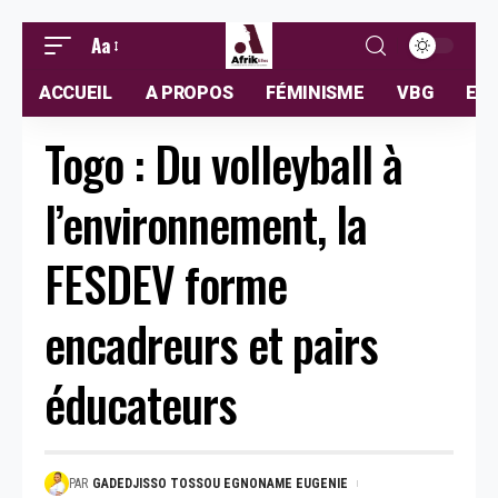
Aa
ACCUEIL
A PROPOS
FÉMINISME
VBG
ELL
Togo : Du volleyball à
l’environnement, la
FESDEV forme
encadreurs et pairs
éducateurs
PAR
GADEDJISSO TOSSOU EGNONAME EUGENIE