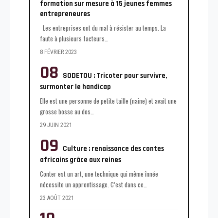
formation sur mesure à 15 jeunes femmes
entrepreneures
Les entreprises ont du mal à résister au temps. La
faute à plusieurs facteurs
…
8 FÉVRIER 2023
SODETOU : Tricoter pour survivre,
surmonter le handicap
Elle est une personne de petite taille (naine) et avait une
grosse bosse au dos
…
29 JUIN 2021
Culture : renaissance des contes
africains grâce aux reines
Conter est un art, une technique qui même înnée
nécessite un apprentissage. C’est dans ce
…
23 AOÛT 2021