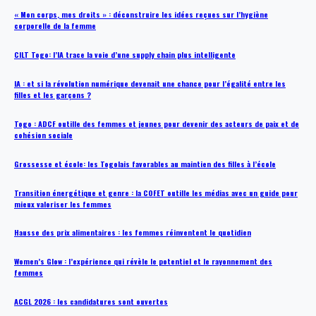
« Mon corps, mes droits » : déconstruire les idées reçues sur l’hygiène
corporelle de la femme
CILT Togo: l’IA trace la voie d’une supply chain plus intelligente
IA : et si la révolution numérique devenait une chance pour l’égalité entre les
filles et les garçons ?
Togo : ADCF outille des femmes et jeunes pour devenir des acteurs de paix et de
cohésion sociale
Grossesse et école: les Togolais favorables au maintien des filles à l’école
Transition énergétique et genre : la COFET outille les médias avec un guide pour
mieux valoriser les femmes
Hausse des prix alimentaires : les femmes réinventent le quotidien
Women’s Glow : l’expérience qui révèle le potentiel et le rayonnement des
femmes
ACGL 2026 : les candidatures sont ouvertes