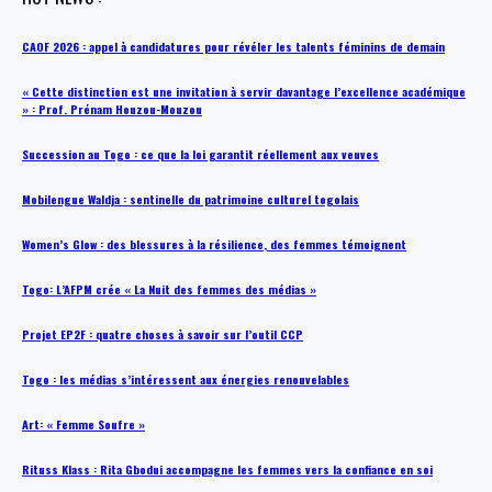
CAOF 2026 : appel à candidatures pour révéler les talents féminins de demain
« Cette distinction est une invitation à servir davantage l’excellence académique
» : Prof. Prénam Houzou-Mouzou
Succession au Togo : ce que la loi garantit réellement aux veuves
Mobilengue Waldja : sentinelle du patrimoine culturel togolais
Women’s Glow : des blessures à la résilience, des femmes témoignent
Togo: L’AFPM crée « La Nuit des femmes des médias »
Projet EP2F : quatre choses à savoir sur l’outil CCP
Togo : les médias s’intéressent aux énergies renouvelables
Art: « Femme Soufre »
Rituss Klass : Rita Gbodui accompagne les femmes vers la confiance en soi